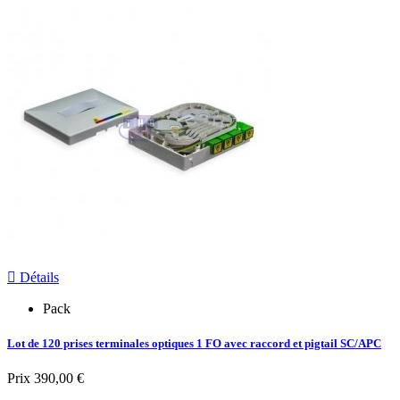

Détails
Pack
Lot de 120 prises terminales optiques 1 FO avec raccord et pigtail SC/APC
Prix
390,00 €