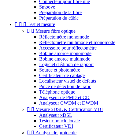
Connecteur pour fibre nue
Smoove
Préparation de la fibre
Préparation du câble



Test et mesure


Mesure fibre optique
Réflectomètre monomode
Réflectomètre multimode et monomode
Accessoire pour réflectomètre
Bobine amorce monomode
Bobine amorce multimode
Logiciel d'édition de rapport
Source et photomètre
Certificateur de cablage
Localisateur visuel de défauts
Pince de détection de trafic
Téléphone optique
Analyseur de PMD et CD
Analyseur CWDM et DWDM


Mesure xDSL & Certification VDI
Analyseur xDSL
Testeur boucle locale
Certificateur VDI


Analyse de protocole