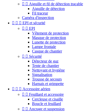


Aiguille et fil de détection traçable
Aiguille de détection
Fil traceur
Caméra d'inspection



EPI et sécurité


EPI
Vêtement de protection
Masque de protection
Lunette de protection
Lampe frontale
Casque de chantier


Sécurité
Détecteur de gaz
Tente de chantier
Nettoyant et hygiène
Signalisation
Trousse de secours
Harnais et grimpette



Accessoire aérien


Feuillard et accessoire
Cercleuse et cisaille
Boucle et feuillard


Ancrage et suspension