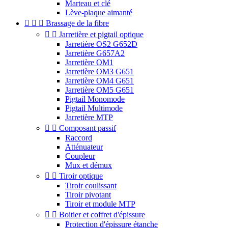
Marteau et clé
Lève-plaque aimanté



Brassage de la fibre


Jarretière et pigtail optique
Jarretière OS2 G652D
Jarretière G657A2
Jarretière OM1
Jarretière OM3 G651
Jarretière OM4 G651
Jarretière OM5 G651
Pigtail Monomode
Pigtail Multimode
Jarretière MTP


Composant passif
Raccord
Atténuateur
Coupleur
Mux et démux


Tiroir optique
Tiroir coulissant
Tiroir pivotant
Tiroir et module MTP


Boitier et coffret d'épissure
Protection d'épissure étanche