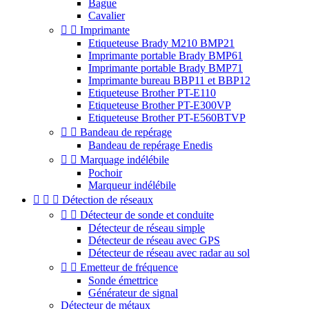
Bague
Cavalier


Imprimante
Etiqueteuse Brady M210 BMP21
Imprimante portable Brady BMP61
Imprimante portable Brady BMP71
Imprimante bureau BBP11 et BBP12
Etiqueteuse Brother PT-E110
Etiqueteuse Brother PT-E300VP
Etiqueteuse Brother PT-E560BTVP


Bandeau de repérage
Bandeau de repérage Enedis


Marquage indélébile
Pochoir
Marqueur indélébile



Détection de réseaux


Détecteur de sonde et conduite
Détecteur de réseau simple
Détecteur de réseau avec GPS
Détecteur de réseau avec radar au sol


Emetteur de fréquence
Sonde émettrice
Générateur de signal
Détecteur de métaux