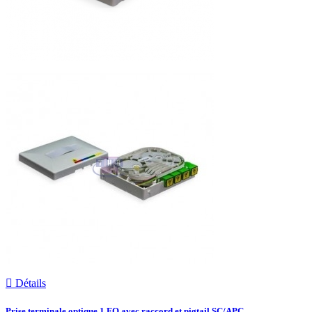

Détails
Prise terminale optique 1 FO avec raccord et pigtail SC/APC