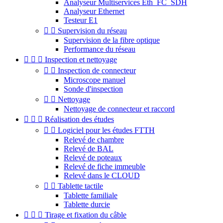
Analyseur Multiservices Eth_FC_SDH
Analyseur Ethernet
Testeur E1


Supervision du réseau
Supervision de la fibre optique
Performance du réseau



Inspection et nettoyage


Inspection de connecteur
Microscope manuel
Sonde d'inspection


Nettoyage
Nettoyage de connecteur et raccord



Réalisation des études


Logiciel pour les études FTTH
Relevé de chambre
Relevé de BAL
Relevé de poteaux
Relevé de fiche immeuble
Relevé dans le CLOUD


Tablette tactile
Tablette familiale
Tablette durcie



Tirage et fixation du câble