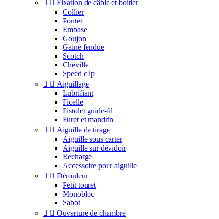


Fixation de câble et boitier
Collier
Pontet
Embase
Goujon
Gaine fendue
Scotch
Cheville
Speed clip


Aiguillage
Lubrifiant
Ficelle
Pistolet guide-fil
Furet et mandrin


Aiguille de tirage
Aiguille sous carter
Aiguille sur dévidoir
Recharge
Accessoire pour aiguille


Dérouleur
Petit touret
Monobloc
Sabot


Ouverture de chambre