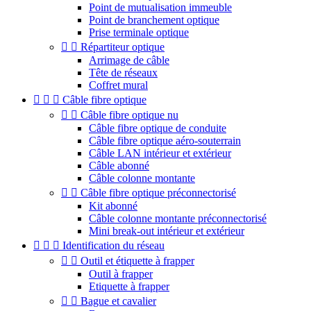
Point de mutualisation immeuble
Point de branchement optique
Prise terminale optique


Répartiteur optique
Arrimage de câble
Tête de réseaux
Coffret mural



Câble fibre optique


Câble fibre optique nu
Câble fibre optique de conduite
Câble fibre optique aéro-souterrain
Câble LAN intérieur et extérieur
Câble abonné
Câble colonne montante


Câble fibre optique préconnectorisé
Kit abonné
Câble colonne montante préconnectorisé
Mini break-out intérieur et extérieur



Identification du réseau


Outil et étiquette à frapper
Outil à frapper
Etiquette à frapper


Bague et cavalier