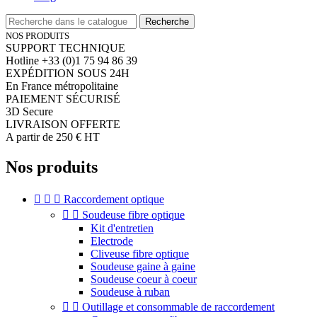
Recherche
NOS PRODUITS
SUPPORT TECHNIQUE
Hotline +33 (0)1 75 94 86 39
EXPÉDITION SOUS 24H
En France métropolitaine
PAIEMENT SÉCURISÉ
3D Secure
LIVRAISON OFFERTE
A partir de 250 € HT
Nos produits



Raccordement optique


Soudeuse fibre optique
Kit d'entretien
Electrode
Cliveuse fibre optique
Soudeuse gaine à gaine
Soudeuse coeur à coeur
Soudeuse à ruban


Outillage et consommable de raccordement