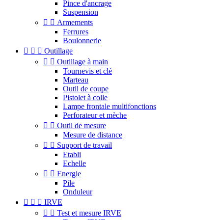
Pince d'ancrage
Suspension


Armements
Ferrures
Boulonnerie



Outillage


Outillage à main
Tournevis et clé
Marteau
Outil de coupe
Pistolet à colle
Lampe frontale multifonctions
Perforateur et mèche


Outil de mesure
Mesure de distance


Support de travail
Etabli
Echelle


Energie
Pile
Onduleur



IRVE


Test et mesure IRVE