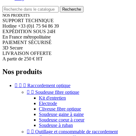
Recherche
NOS PRODUITS
SUPPORT TECHNIQUE
Hotline +33 (0)1 75 94 86 39
EXPÉDITION SOUS 24H
En France métropolitaine
PAIEMENT SÉCURISÉ
3D Secure
LIVRAISON OFFERTE
A partir de 250 € HT
Nos produits



Raccordement optique


Soudeuse fibre optique
Kit d'entretien
Electrode
Cliveuse fibre optique
Soudeuse gaine à gaine
Soudeuse coeur à coeur
Soudeuse à ruban


Outillage et consommable de raccordement