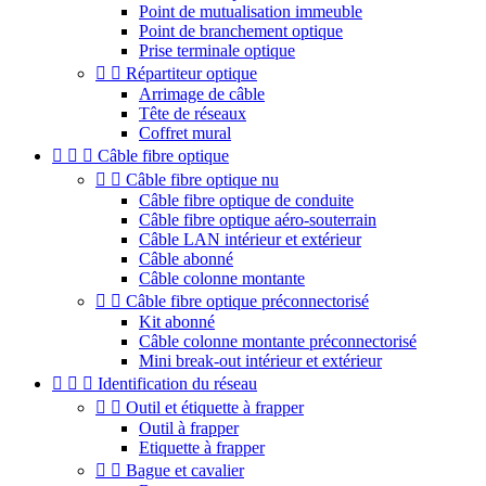
Point de mutualisation immeuble
Point de branchement optique
Prise terminale optique


Répartiteur optique
Arrimage de câble
Tête de réseaux
Coffret mural



Câble fibre optique


Câble fibre optique nu
Câble fibre optique de conduite
Câble fibre optique aéro-souterrain
Câble LAN intérieur et extérieur
Câble abonné
Câble colonne montante


Câble fibre optique préconnectorisé
Kit abonné
Câble colonne montante préconnectorisé
Mini break-out intérieur et extérieur



Identification du réseau


Outil et étiquette à frapper
Outil à frapper
Etiquette à frapper


Bague et cavalier