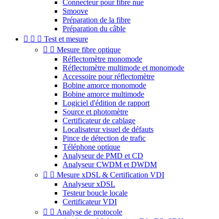
Connecteur pour fibre nue
Smoove
Préparation de la fibre
Préparation du câble



Test et mesure


Mesure fibre optique
Réflectomètre monomode
Réflectomètre multimode et monomode
Accessoire pour réflectomètre
Bobine amorce monomode
Bobine amorce multimode
Logiciel d'édition de rapport
Source et photomètre
Certificateur de cablage
Localisateur visuel de défauts
Pince de détection de trafic
Téléphone optique
Analyseur de PMD et CD
Analyseur CWDM et DWDM


Mesure xDSL & Certification VDI
Analyseur xDSL
Testeur boucle locale
Certificateur VDI


Analyse de protocole