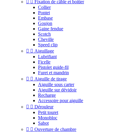


Fixation de câble et boitier
Collier
Pontet
Embase
Goujon
Gaine fendue
Scotch
Cheville
Speed clip


Aiguillage
Lubrifiant
Ficelle
Pistolet guide-fil
Furet et mandrin


Aiguille de tirage
Aiguille sous carter
Aiguille sur dévidoir
Recharge
Accessoire pour aiguille


Dérouleur
Petit touret
Monobloc
Sabot


Ouverture de chambre