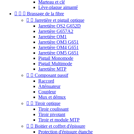
Marteau et clé
Lève-plaque aimanté



Brassage de la fibre


Jarretière et pigtail optique
Jarretière OS2 G652D
Jarretière G657A2
Jarretière OM1
Jarretière OM3 G651
Jarretière OM4 G651
Jarretière OM5 G651
Pigtail Monomode
Pigtail Multimode
Jarretière MTP


Composant passif
Raccord
Atténuateur
Coupleur
Mux et démux


Tiroir optique
Tiroir coulissant
Tiroir pivotant
Tiroir et module MTP


Boitier et coffret d'épissure
Protection d'épissure étanche