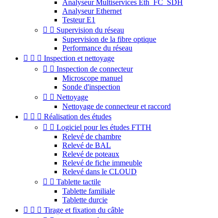
Analyseur Multiservices Eth_FC_SDH
Analyseur Ethernet
Testeur E1


Supervision du réseau
Supervision de la fibre optique
Performance du réseau



Inspection et nettoyage


Inspection de connecteur
Microscope manuel
Sonde d'inspection


Nettoyage
Nettoyage de connecteur et raccord



Réalisation des études


Logiciel pour les études FTTH
Relevé de chambre
Relevé de BAL
Relevé de poteaux
Relevé de fiche immeuble
Relevé dans le CLOUD


Tablette tactile
Tablette familiale
Tablette durcie



Tirage et fixation du câble