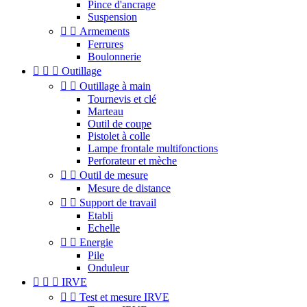
Pince d'ancrage
Suspension


Armements
Ferrures
Boulonnerie



Outillage


Outillage à main
Tournevis et clé
Marteau
Outil de coupe
Pistolet à colle
Lampe frontale multifonctions
Perforateur et mèche


Outil de mesure
Mesure de distance


Support de travail
Etabli
Echelle


Energie
Pile
Onduleur



IRVE


Test et mesure IRVE