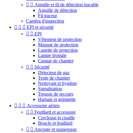


Aiguille et fil de détection traçable
Aiguille de détection
Fil traceur
Caméra d'inspection



EPI et sécurité


EPI
Vêtement de protection
Masque de protection
Lunette de protection
Lampe frontale
Casque de chantier


Sécurité
Détecteur de gaz
Tente de chantier
Nettoyant et hygiène
Signalisation
Trousse de secours
Harnais et grimpette



Accessoire aérien


Feuillard et accessoire
Cercleuse et cisaille
Boucle et feuillard


Ancrage et suspension