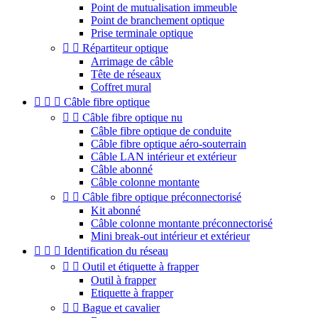
Point de mutualisation immeuble
Point de branchement optique
Prise terminale optique


Répartiteur optique
Arrimage de câble
Tête de réseaux
Coffret mural



Câble fibre optique


Câble fibre optique nu
Câble fibre optique de conduite
Câble fibre optique aéro-souterrain
Câble LAN intérieur et extérieur
Câble abonné
Câble colonne montante


Câble fibre optique préconnectorisé
Kit abonné
Câble colonne montante préconnectorisé
Mini break-out intérieur et extérieur



Identification du réseau


Outil et étiquette à frapper
Outil à frapper
Etiquette à frapper


Bague et cavalier