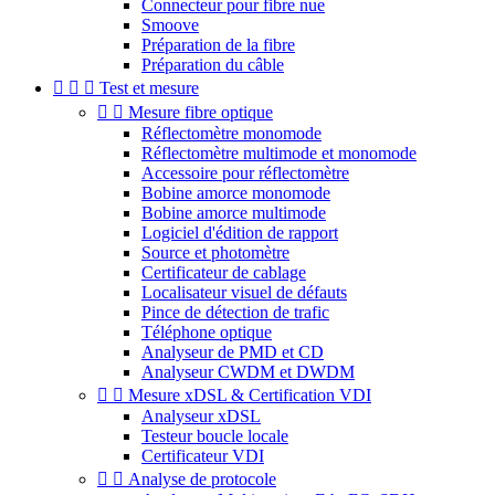
Connecteur pour fibre nue
Smoove
Préparation de la fibre
Préparation du câble



Test et mesure


Mesure fibre optique
Réflectomètre monomode
Réflectomètre multimode et monomode
Accessoire pour réflectomètre
Bobine amorce monomode
Bobine amorce multimode
Logiciel d'édition de rapport
Source et photomètre
Certificateur de cablage
Localisateur visuel de défauts
Pince de détection de trafic
Téléphone optique
Analyseur de PMD et CD
Analyseur CWDM et DWDM


Mesure xDSL & Certification VDI
Analyseur xDSL
Testeur boucle locale
Certificateur VDI


Analyse de protocole