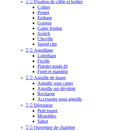


Fixation de câble et boitier
Collier
Pontet
Embase
Goujon
Gaine fendue
Scotch
Cheville
Speed clip


Aiguillage
Lubrifiant
Ficelle
Pistolet guide-fil
Furet et mandrin


Aiguille de tirage
Aiguille sous carter
Aiguille sur dévidoir
Recharge
Accessoire pour aiguille


Dérouleur
Petit touret
Monobloc
Sabot


Ouverture de chambre