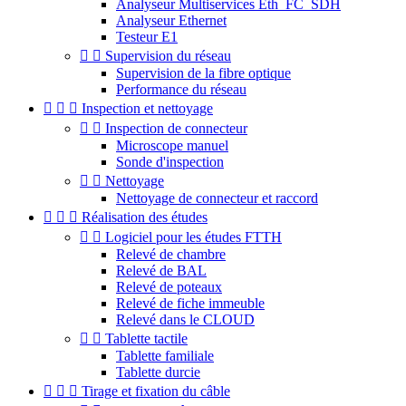
Analyseur Multiservices Eth_FC_SDH
Analyseur Ethernet
Testeur E1


Supervision du réseau
Supervision de la fibre optique
Performance du réseau



Inspection et nettoyage


Inspection de connecteur
Microscope manuel
Sonde d'inspection


Nettoyage
Nettoyage de connecteur et raccord



Réalisation des études


Logiciel pour les études FTTH
Relevé de chambre
Relevé de BAL
Relevé de poteaux
Relevé de fiche immeuble
Relevé dans le CLOUD


Tablette tactile
Tablette familiale
Tablette durcie



Tirage et fixation du câble