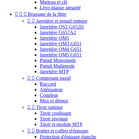
Marteau et clé
Lève-plaque aimanté



Brassage de la fibre


Jarretière et pigtail optique
Jarretière OS2 G652D
Jarretière G657A2
Jarretière OM1
Jarretière OM3 G651
Jarretière OM4 G651
Jarretière OM5 G651
Pigtail Monomode
Pigtail Multimode
Jarretière MTP


Composant passif
Raccord
Atténuateur
Coupleur
Mux et démux


Tiroir optique
Tiroir coulissant
Tiroir pivotant
Tiroir et module MTP


Boitier et coffret d'épissure
Protection d'épissure étanche