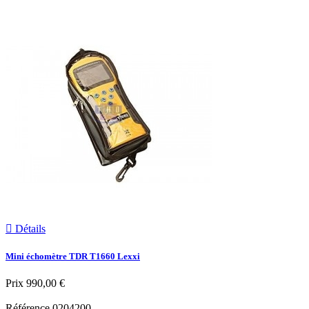

Détails
Mini échomètre TDR T1660 Lexxi
Prix
990,00 €
Référence
0204200