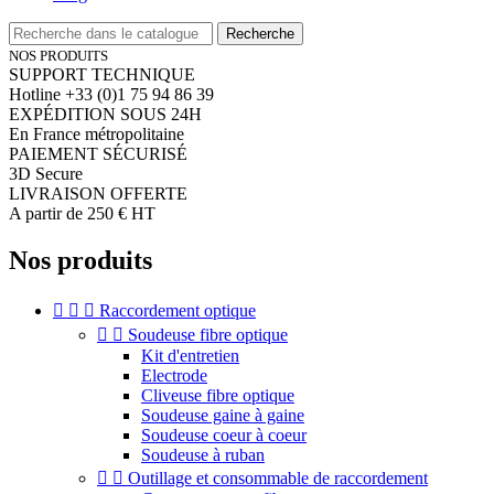
Recherche
NOS PRODUITS
SUPPORT TECHNIQUE
Hotline +33 (0)1 75 94 86 39
EXPÉDITION SOUS 24H
En France métropolitaine
PAIEMENT SÉCURISÉ
3D Secure
LIVRAISON OFFERTE
A partir de 250 € HT
Nos produits



Raccordement optique


Soudeuse fibre optique
Kit d'entretien
Electrode
Cliveuse fibre optique
Soudeuse gaine à gaine
Soudeuse coeur à coeur
Soudeuse à ruban


Outillage et consommable de raccordement