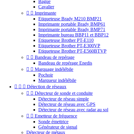
Bague
Cavalier


Imprimante
Etiqueteuse Brady M210 BMP21
Imprimante portable Brady BMP61
Imprimante portable Brady BMP71
Imprimante bureau BBP11 et BBP12
Etiqueteuse Brother PT-E110
Etiqueteuse Brother PT-E300VP
Etiqueteuse Brother PT-E560BTVP


Bandeau de repérage
Bandeau de repérage Enedis


Marquage indélébile
Pochoir
Marqueur indélébile



Détection de réseaux


Détecteur de sonde et conduite
Détecteur de réseau simple
Détecteur de réseau avec GPS
Détecteur de réseau avec radar au sol


Emetteur de fréquence
Sonde émettrice
Générateur de signal
Détecteur de métaux