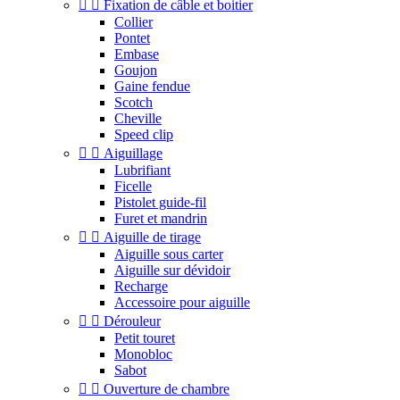


Fixation de câble et boitier
Collier
Pontet
Embase
Goujon
Gaine fendue
Scotch
Cheville
Speed clip


Aiguillage
Lubrifiant
Ficelle
Pistolet guide-fil
Furet et mandrin


Aiguille de tirage
Aiguille sous carter
Aiguille sur dévidoir
Recharge
Accessoire pour aiguille


Dérouleur
Petit touret
Monobloc
Sabot


Ouverture de chambre