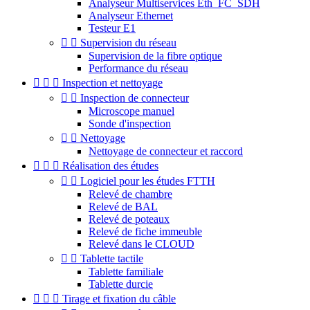
Analyseur Multiservices Eth_FC_SDH
Analyseur Ethernet
Testeur E1


Supervision du réseau
Supervision de la fibre optique
Performance du réseau



Inspection et nettoyage


Inspection de connecteur
Microscope manuel
Sonde d'inspection


Nettoyage
Nettoyage de connecteur et raccord



Réalisation des études


Logiciel pour les études FTTH
Relevé de chambre
Relevé de BAL
Relevé de poteaux
Relevé de fiche immeuble
Relevé dans le CLOUD


Tablette tactile
Tablette familiale
Tablette durcie



Tirage et fixation du câble