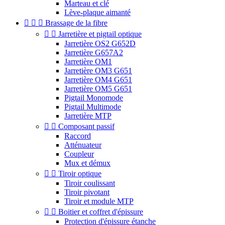
Marteau et clé
Lève-plaque aimanté



Brassage de la fibre


Jarretière et pigtail optique
Jarretière OS2 G652D
Jarretière G657A2
Jarretière OM1
Jarretière OM3 G651
Jarretière OM4 G651
Jarretière OM5 G651
Pigtail Monomode
Pigtail Multimode
Jarretière MTP


Composant passif
Raccord
Atténuateur
Coupleur
Mux et démux


Tiroir optique
Tiroir coulissant
Tiroir pivotant
Tiroir et module MTP


Boitier et coffret d'épissure
Protection d'épissure étanche