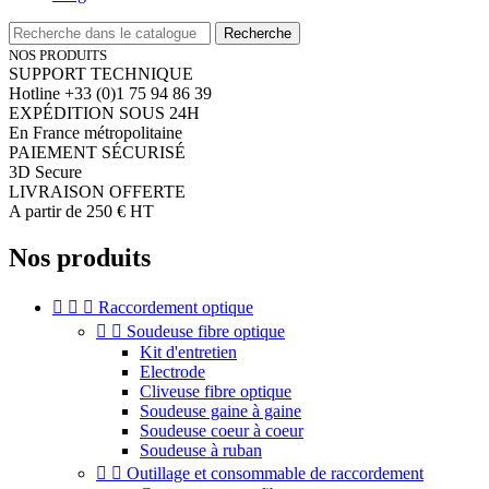
Recherche
NOS PRODUITS
SUPPORT TECHNIQUE
Hotline +33 (0)1 75 94 86 39
EXPÉDITION SOUS 24H
En France métropolitaine
PAIEMENT SÉCURISÉ
3D Secure
LIVRAISON OFFERTE
A partir de 250 € HT
Nos produits



Raccordement optique


Soudeuse fibre optique
Kit d'entretien
Electrode
Cliveuse fibre optique
Soudeuse gaine à gaine
Soudeuse coeur à coeur
Soudeuse à ruban


Outillage et consommable de raccordement