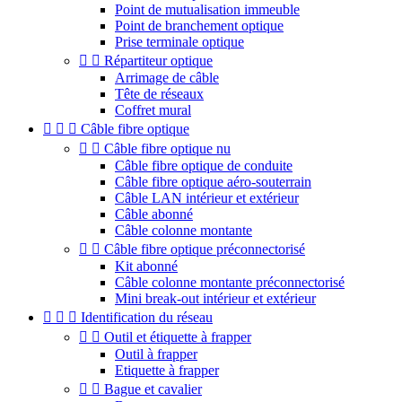
Point de mutualisation immeuble
Point de branchement optique
Prise terminale optique


Répartiteur optique
Arrimage de câble
Tête de réseaux
Coffret mural



Câble fibre optique


Câble fibre optique nu
Câble fibre optique de conduite
Câble fibre optique aéro-souterrain
Câble LAN intérieur et extérieur
Câble abonné
Câble colonne montante


Câble fibre optique préconnectorisé
Kit abonné
Câble colonne montante préconnectorisé
Mini break-out intérieur et extérieur



Identification du réseau


Outil et étiquette à frapper
Outil à frapper
Etiquette à frapper


Bague et cavalier