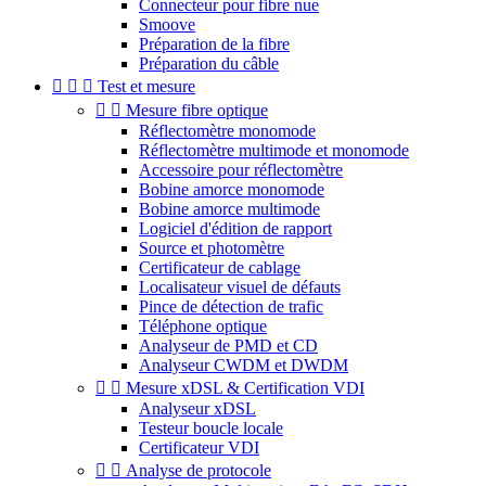
Connecteur pour fibre nue
Smoove
Préparation de la fibre
Préparation du câble



Test et mesure


Mesure fibre optique
Réflectomètre monomode
Réflectomètre multimode et monomode
Accessoire pour réflectomètre
Bobine amorce monomode
Bobine amorce multimode
Logiciel d'édition de rapport
Source et photomètre
Certificateur de cablage
Localisateur visuel de défauts
Pince de détection de trafic
Téléphone optique
Analyseur de PMD et CD
Analyseur CWDM et DWDM


Mesure xDSL & Certification VDI
Analyseur xDSL
Testeur boucle locale
Certificateur VDI


Analyse de protocole