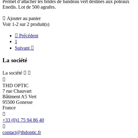
Permet d’attacher les brides de bandeau vert destinés aux poteaux
Enedis. Lot de 500 agrafes.

Ajouter au panier
Voir 1-2 sur 2 produit(s)

Précédent
1
Suivant

La société
La société



THD OPTIC
7 rue Chauvart
Bâtiment A5 Vert
95500 Gonesse
France

+33 (0)1 75 94 86 40

contact@thdoptic.fr