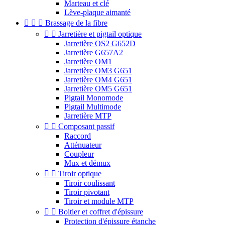
Marteau et clé
Lève-plaque aimanté



Brassage de la fibre


Jarretière et pigtail optique
Jarretière OS2 G652D
Jarretière G657A2
Jarretière OM1
Jarretière OM3 G651
Jarretière OM4 G651
Jarretière OM5 G651
Pigtail Monomode
Pigtail Multimode
Jarretière MTP


Composant passif
Raccord
Atténuateur
Coupleur
Mux et démux


Tiroir optique
Tiroir coulissant
Tiroir pivotant
Tiroir et module MTP


Boitier et coffret d'épissure
Protection d'épissure étanche