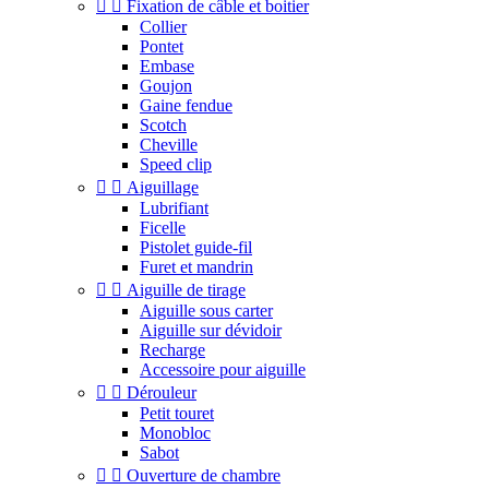


Fixation de câble et boitier
Collier
Pontet
Embase
Goujon
Gaine fendue
Scotch
Cheville
Speed clip


Aiguillage
Lubrifiant
Ficelle
Pistolet guide-fil
Furet et mandrin


Aiguille de tirage
Aiguille sous carter
Aiguille sur dévidoir
Recharge
Accessoire pour aiguille


Dérouleur
Petit touret
Monobloc
Sabot


Ouverture de chambre