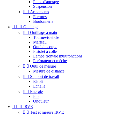
Pince d'ancrage
Suspension


Armements
Ferrures
Boulonnerie



Outillage


Outillage à main
Tournevis et clé
Marteau
Outil de coupe
Pistolet à colle
Lampe frontale multifonctions
Perforateur et mèche


Outil de mesure
Mesure de distance


Support de travail
Etabli
Echelle


Energie
Pile
Onduleur



IRVE


Test et mesure IRVE