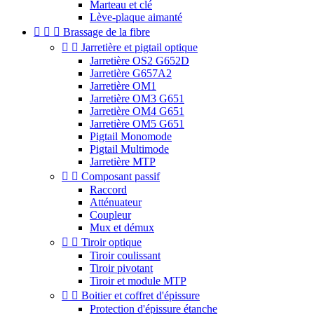
Marteau et clé
Lève-plaque aimanté



Brassage de la fibre


Jarretière et pigtail optique
Jarretière OS2 G652D
Jarretière G657A2
Jarretière OM1
Jarretière OM3 G651
Jarretière OM4 G651
Jarretière OM5 G651
Pigtail Monomode
Pigtail Multimode
Jarretière MTP


Composant passif
Raccord
Atténuateur
Coupleur
Mux et démux


Tiroir optique
Tiroir coulissant
Tiroir pivotant
Tiroir et module MTP


Boitier et coffret d'épissure
Protection d'épissure étanche