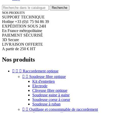
Recherche
NOS PRODUITS
SUPPORT TECHNIQUE
Hotline +33 (0)1 75 94 86 39
EXPÉDITION SOUS 24H
En France métropolitaine
PAIEMENT SÉCURISÉ
3D Secure
LIVRAISON OFFERTE
A partir de 250 € HT
Nos produits



Raccordement optique


Soudeuse fibre optique
Kit d'entretien
Electrode
Cliveuse fibre optique
Soudeuse gaine à gaine
Soudeuse coeur à coeur
Soudeuse à ruban


Outillage et consommable de raccordement