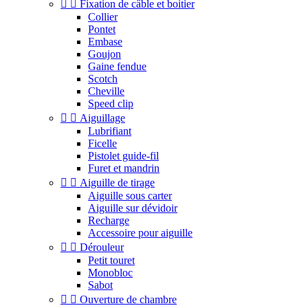


Fixation de câble et boitier
Collier
Pontet
Embase
Goujon
Gaine fendue
Scotch
Cheville
Speed clip


Aiguillage
Lubrifiant
Ficelle
Pistolet guide-fil
Furet et mandrin


Aiguille de tirage
Aiguille sous carter
Aiguille sur dévidoir
Recharge
Accessoire pour aiguille


Dérouleur
Petit touret
Monobloc
Sabot


Ouverture de chambre