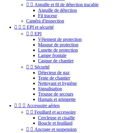


Aiguille et fil de détection traçable
Aiguille de détection
Fil traceur
Caméra d'inspection



EPI et sécurité


EPI
Vêtement de protection
Masque de protection
Lunette de protection
Lampe frontale
Casque de chantier


Sécurité
Détecteur de gaz
Tente de chantier
Nettoyant et hygiène
Signalisation
Trousse de secours
Harnais et grimpette



Accessoire aérien


Feuillard et accessoire
Cercleuse et cisaille
Boucle et feuillard


Ancrage et suspension