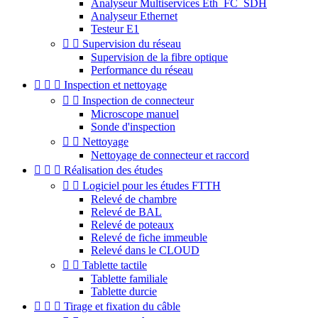
Analyseur Multiservices Eth_FC_SDH
Analyseur Ethernet
Testeur E1


Supervision du réseau
Supervision de la fibre optique
Performance du réseau



Inspection et nettoyage


Inspection de connecteur
Microscope manuel
Sonde d'inspection


Nettoyage
Nettoyage de connecteur et raccord



Réalisation des études


Logiciel pour les études FTTH
Relevé de chambre
Relevé de BAL
Relevé de poteaux
Relevé de fiche immeuble
Relevé dans le CLOUD


Tablette tactile
Tablette familiale
Tablette durcie



Tirage et fixation du câble