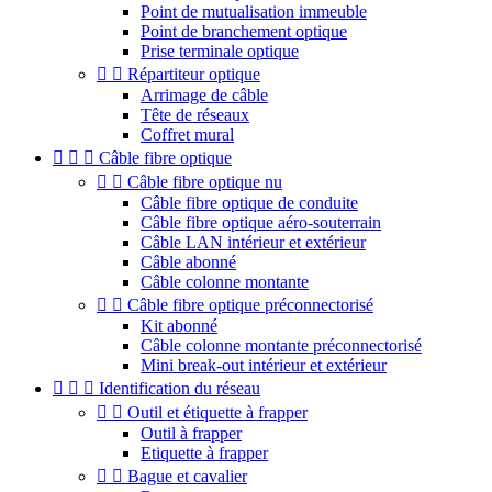
Point de mutualisation immeuble
Point de branchement optique
Prise terminale optique


Répartiteur optique
Arrimage de câble
Tête de réseaux
Coffret mural



Câble fibre optique


Câble fibre optique nu
Câble fibre optique de conduite
Câble fibre optique aéro-souterrain
Câble LAN intérieur et extérieur
Câble abonné
Câble colonne montante


Câble fibre optique préconnectorisé
Kit abonné
Câble colonne montante préconnectorisé
Mini break-out intérieur et extérieur



Identification du réseau


Outil et étiquette à frapper
Outil à frapper
Etiquette à frapper


Bague et cavalier