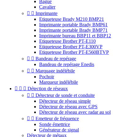
Bague
Cavalier


Imprimante
Etiqueteuse Brady M210 BMP21
Imprimante portable Brady BMP61
Imprimante portable Brady BMP71
Imprimante bureau BBP11 et BBP12
Etiqueteuse Brother PT-E110
Etiqueteuse Brother PT-E300VP
Etiqueteuse Brother PT-E560BTVP


Bandeau de repérage
Bandeau de repérage Enedis


Marquage indélébile
Pochoir
Marqueur indélébile



Détection de réseaux


Détecteur de sonde et conduite
Détecteur de réseau simple
Détecteur de réseau avec GPS
Détecteur de réseau avec radar au sol


Emetteur de fréquence
Sonde émettrice
Générateur de signal
Détecteur de métaux