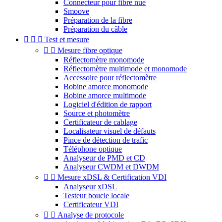
Connecteur pour fibre nue
Smoove
Préparation de la fibre
Préparation du câble



Test et mesure


Mesure fibre optique
Réflectomètre monomode
Réflectomètre multimode et monomode
Accessoire pour réflectomètre
Bobine amorce monomode
Bobine amorce multimode
Logiciel d'édition de rapport
Source et photomètre
Certificateur de cablage
Localisateur visuel de défauts
Pince de détection de trafic
Téléphone optique
Analyseur de PMD et CD
Analyseur CWDM et DWDM


Mesure xDSL & Certification VDI
Analyseur xDSL
Testeur boucle locale
Certificateur VDI


Analyse de protocole