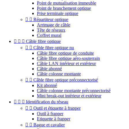
Point de mutualisation immeuble
Point de branchement optique
Prise terminale optique


Répartiteur optique
Arrimage de câble
Tête de réseaux
Coffret mural



Câble fibre optique


Câble fibre optique nu
Câble fibre optique de conduite
Câble fibre optique aéro-souterrain
Câble LAN intérieur et extérieur
Câble abonné
Câble colonne montante


Câble fibre optique préconnectorisé
Kit abonné
Câble colonne montante préconnectorisé
Mini break-out intérieur et extérieur



Identification du réseau


Outil et étiquette à frapper
Outil à frapper
Etiquette à frapper


Bague et cavalier