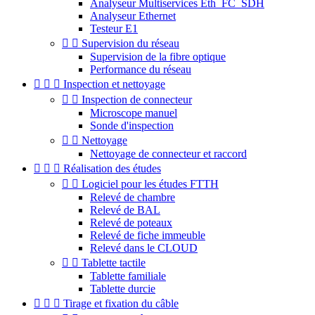
Analyseur Multiservices Eth_FC_SDH
Analyseur Ethernet
Testeur E1


Supervision du réseau
Supervision de la fibre optique
Performance du réseau



Inspection et nettoyage


Inspection de connecteur
Microscope manuel
Sonde d'inspection


Nettoyage
Nettoyage de connecteur et raccord



Réalisation des études


Logiciel pour les études FTTH
Relevé de chambre
Relevé de BAL
Relevé de poteaux
Relevé de fiche immeuble
Relevé dans le CLOUD


Tablette tactile
Tablette familiale
Tablette durcie



Tirage et fixation du câble