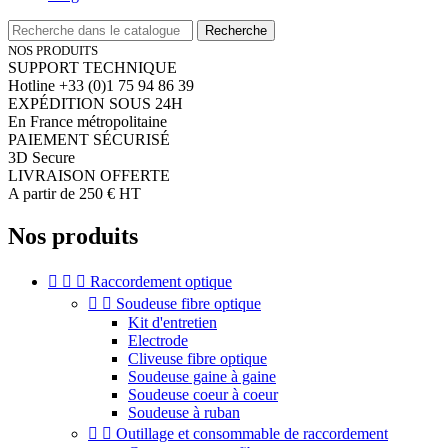
Recherche
NOS PRODUITS
SUPPORT TECHNIQUE
Hotline +33 (0)1 75 94 86 39
EXPÉDITION SOUS 24H
En France métropolitaine
PAIEMENT SÉCURISÉ
3D Secure
LIVRAISON OFFERTE
A partir de 250 € HT
Nos produits



Raccordement optique


Soudeuse fibre optique
Kit d'entretien
Electrode
Cliveuse fibre optique
Soudeuse gaine à gaine
Soudeuse coeur à coeur
Soudeuse à ruban


Outillage et consommable de raccordement