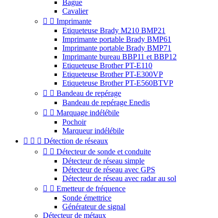
Bague
Cavalier


Imprimante
Etiqueteuse Brady M210 BMP21
Imprimante portable Brady BMP61
Imprimante portable Brady BMP71
Imprimante bureau BBP11 et BBP12
Etiqueteuse Brother PT-E110
Etiqueteuse Brother PT-E300VP
Etiqueteuse Brother PT-E560BTVP


Bandeau de repérage
Bandeau de repérage Enedis


Marquage indélébile
Pochoir
Marqueur indélébile



Détection de réseaux


Détecteur de sonde et conduite
Détecteur de réseau simple
Détecteur de réseau avec GPS
Détecteur de réseau avec radar au sol


Emetteur de fréquence
Sonde émettrice
Générateur de signal
Détecteur de métaux