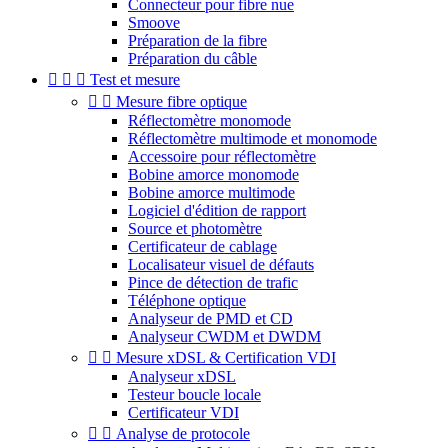
Connecteur pour fibre nue
Smoove
Préparation de la fibre
Préparation du câble



Test et mesure


Mesure fibre optique
Réflectomètre monomode
Réflectomètre multimode et monomode
Accessoire pour réflectomètre
Bobine amorce monomode
Bobine amorce multimode
Logiciel d'édition de rapport
Source et photomètre
Certificateur de cablage
Localisateur visuel de défauts
Pince de détection de trafic
Téléphone optique
Analyseur de PMD et CD
Analyseur CWDM et DWDM


Mesure xDSL & Certification VDI
Analyseur xDSL
Testeur boucle locale
Certificateur VDI


Analyse de protocole