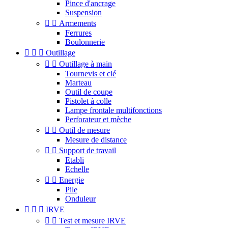
Pince d'ancrage
Suspension


Armements
Ferrures
Boulonnerie



Outillage


Outillage à main
Tournevis et clé
Marteau
Outil de coupe
Pistolet à colle
Lampe frontale multifonctions
Perforateur et mèche


Outil de mesure
Mesure de distance


Support de travail
Etabli
Echelle


Energie
Pile
Onduleur



IRVE


Test et mesure IRVE