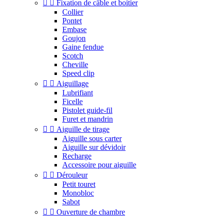


Fixation de câble et boitier
Collier
Pontet
Embase
Goujon
Gaine fendue
Scotch
Cheville
Speed clip


Aiguillage
Lubrifiant
Ficelle
Pistolet guide-fil
Furet et mandrin


Aiguille de tirage
Aiguille sous carter
Aiguille sur dévidoir
Recharge
Accessoire pour aiguille


Dérouleur
Petit touret
Monobloc
Sabot


Ouverture de chambre