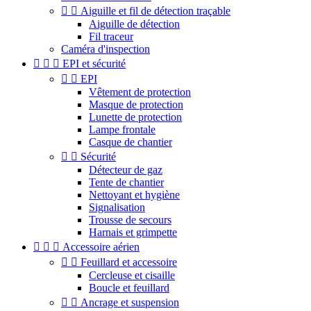


Aiguille et fil de détection traçable
Aiguille de détection
Fil traceur
Caméra d'inspection



EPI et sécurité


EPI
Vêtement de protection
Masque de protection
Lunette de protection
Lampe frontale
Casque de chantier


Sécurité
Détecteur de gaz
Tente de chantier
Nettoyant et hygiène
Signalisation
Trousse de secours
Harnais et grimpette



Accessoire aérien


Feuillard et accessoire
Cercleuse et cisaille
Boucle et feuillard


Ancrage et suspension