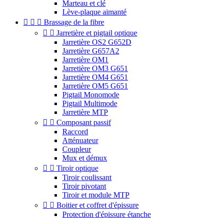
Marteau et clé
Lève-plaque aimanté



Brassage de la fibre


Jarretière et pigtail optique
Jarretière OS2 G652D
Jarretière G657A2
Jarretière OM1
Jarretière OM3 G651
Jarretière OM4 G651
Jarretière OM5 G651
Pigtail Monomode
Pigtail Multimode
Jarretière MTP


Composant passif
Raccord
Atténuateur
Coupleur
Mux et démux


Tiroir optique
Tiroir coulissant
Tiroir pivotant
Tiroir et module MTP


Boitier et coffret d'épissure
Protection d'épissure étanche