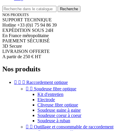
Recherche
NOS PRODUITS
SUPPORT TECHNIQUE
Hotline +33 (0)1 75 94 86 39
EXPÉDITION SOUS 24H
En France métropolitaine
PAIEMENT SÉCURISÉ
3D Secure
LIVRAISON OFFERTE
A partir de 250 € HT
Nos produits



Raccordement optique


Soudeuse fibre optique
Kit d'entretien
Electrode
Cliveuse fibre optique
Soudeuse gaine à gaine
Soudeuse coeur à coeur
Soudeuse à ruban


Outillage et consommable de raccordement