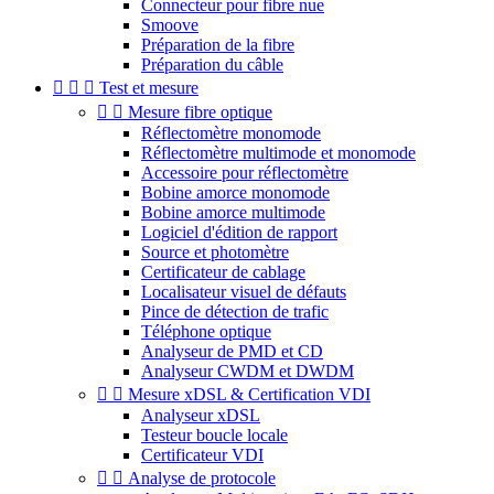
Connecteur pour fibre nue
Smoove
Préparation de la fibre
Préparation du câble



Test et mesure


Mesure fibre optique
Réflectomètre monomode
Réflectomètre multimode et monomode
Accessoire pour réflectomètre
Bobine amorce monomode
Bobine amorce multimode
Logiciel d'édition de rapport
Source et photomètre
Certificateur de cablage
Localisateur visuel de défauts
Pince de détection de trafic
Téléphone optique
Analyseur de PMD et CD
Analyseur CWDM et DWDM


Mesure xDSL & Certification VDI
Analyseur xDSL
Testeur boucle locale
Certificateur VDI


Analyse de protocole