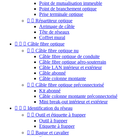
Point de mutualisation immeuble
Point de branchement optique
Prise terminale optique


Répartiteur optique
Arrimage de câble
Tête de réseaux
Coffret mural



Câble fibre optique


Câble fibre optique nu
Câble fibre optique de conduite
Câble fibre optique aéro-souterrain
Câble LAN intérieur et extérieur
Câble abonné
Câble colonne montante


Câble fibre optique préconnectorisé
Kit abonné
Câble colonne montante préconnectorisé
Mini break-out intérieur et extérieur



Identification du réseau


Outil et étiquette à frapper
Outil à frapper
Etiquette à frapper


Bague et cavalier