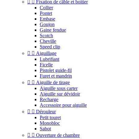


Fixation de câble et boitier
Collier
Pontet
Embase
Goujon
Gaine fendue
Scotch
Cheville
Speed clip


Aiguillage
Lubrifiant
Ficelle
Pistolet guide-fil
Furet et mandrin


Aiguille de tirage
Aiguille sous carter
Aiguille sur dévidoir
Recharge
Accessoire pour aiguille


Dérouleur
Petit touret
Monobloc
Sabot


Ouverture de chambre