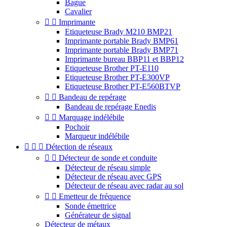
Bague
Cavalier


Imprimante
Etiqueteuse Brady M210 BMP21
Imprimante portable Brady BMP61
Imprimante portable Brady BMP71
Imprimante bureau BBP11 et BBP12
Etiqueteuse Brother PT-E110
Etiqueteuse Brother PT-E300VP
Etiqueteuse Brother PT-E560BTVP


Bandeau de repérage
Bandeau de repérage Enedis


Marquage indélébile
Pochoir
Marqueur indélébile



Détection de réseaux


Détecteur de sonde et conduite
Détecteur de réseau simple
Détecteur de réseau avec GPS
Détecteur de réseau avec radar au sol


Emetteur de fréquence
Sonde émettrice
Générateur de signal
Détecteur de métaux