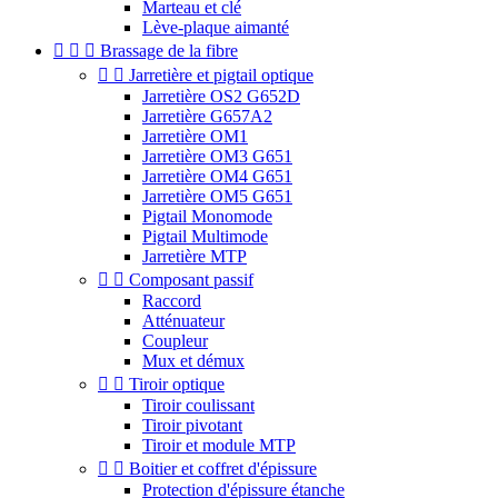
Marteau et clé
Lève-plaque aimanté



Brassage de la fibre


Jarretière et pigtail optique
Jarretière OS2 G652D
Jarretière G657A2
Jarretière OM1
Jarretière OM3 G651
Jarretière OM4 G651
Jarretière OM5 G651
Pigtail Monomode
Pigtail Multimode
Jarretière MTP


Composant passif
Raccord
Atténuateur
Coupleur
Mux et démux


Tiroir optique
Tiroir coulissant
Tiroir pivotant
Tiroir et module MTP


Boitier et coffret d'épissure
Protection d'épissure étanche