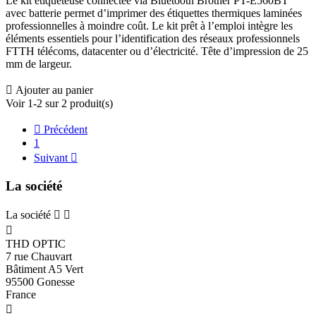
Le kit étiqueteuse connectée via Bluetooth Brother PT-E560BT
avec batterie permet d’imprimer des étiquettes thermiques laminées
professionnelles à moindre coût. Le kit prêt à l’emploi intègre les
éléments essentiels pour l’identification des réseaux professionnels
FTTH télécoms, datacenter ou d’électricité. Tête d’impression de 25
mm de largeur.

Ajouter au panier
Voir 1-2 sur 2 produit(s)

Précédent
1
Suivant

La société
La société



THD OPTIC
7 rue Chauvart
Bâtiment A5 Vert
95500 Gonesse
France
