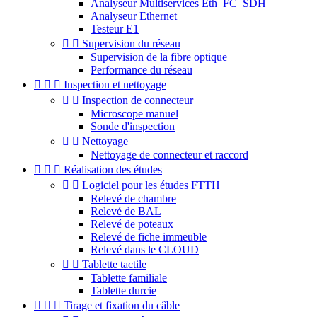
Analyseur Multiservices Eth_FC_SDH
Analyseur Ethernet
Testeur E1


Supervision du réseau
Supervision de la fibre optique
Performance du réseau



Inspection et nettoyage


Inspection de connecteur
Microscope manuel
Sonde d'inspection


Nettoyage
Nettoyage de connecteur et raccord



Réalisation des études


Logiciel pour les études FTTH
Relevé de chambre
Relevé de BAL
Relevé de poteaux
Relevé de fiche immeuble
Relevé dans le CLOUD


Tablette tactile
Tablette familiale
Tablette durcie



Tirage et fixation du câble