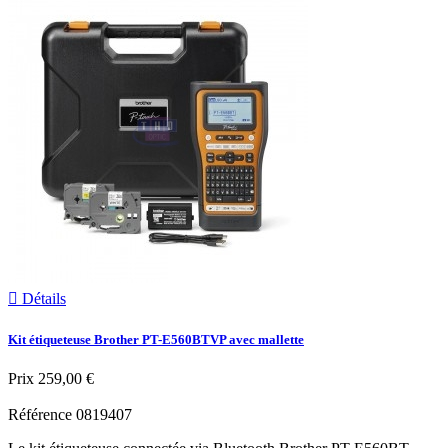

Détails
Kit étiqueteuse Brother PT-E560BTVP avec mallette
Prix
259,00 €
Référence
0819407