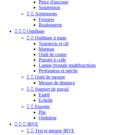
Pince d'ancrage
Suspension


Armements
Ferrures
Boulonnerie



Outillage


Outillage à main
Tournevis et clé
Marteau
Outil de coupe
Pistolet à colle
Lampe frontale multifonctions
Perforateur et mèche


Outil de mesure
Mesure de distance


Support de travail
Etabli
Echelle


Energie
Pile
Onduleur



IRVE


Test et mesure IRVE