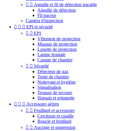


Aiguille et fil de détection traçable
Aiguille de détection
Fil traceur
Caméra d'inspection



EPI et sécurité


EPI
Vêtement de protection
Masque de protection
Lunette de protection
Lampe frontale
Casque de chantier


Sécurité
Détecteur de gaz
Tente de chantier
Nettoyant et hygiène
Signalisation
Trousse de secours
Harnais et grimpette



Accessoire aérien


Feuillard et accessoire
Cercleuse et cisaille
Boucle et feuillard


Ancrage et suspension