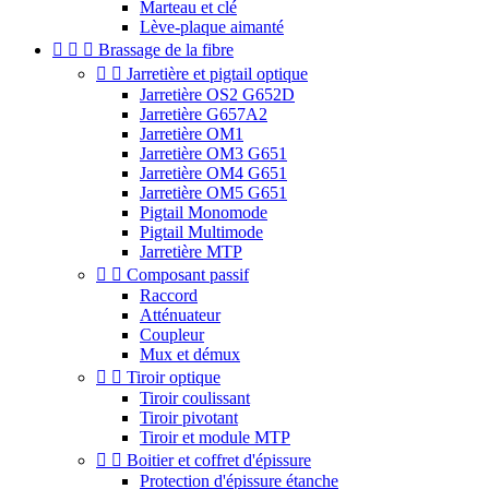
Marteau et clé
Lève-plaque aimanté



Brassage de la fibre


Jarretière et pigtail optique
Jarretière OS2 G652D
Jarretière G657A2
Jarretière OM1
Jarretière OM3 G651
Jarretière OM4 G651
Jarretière OM5 G651
Pigtail Monomode
Pigtail Multimode
Jarretière MTP


Composant passif
Raccord
Atténuateur
Coupleur
Mux et démux


Tiroir optique
Tiroir coulissant
Tiroir pivotant
Tiroir et module MTP


Boitier et coffret d'épissure
Protection d'épissure étanche