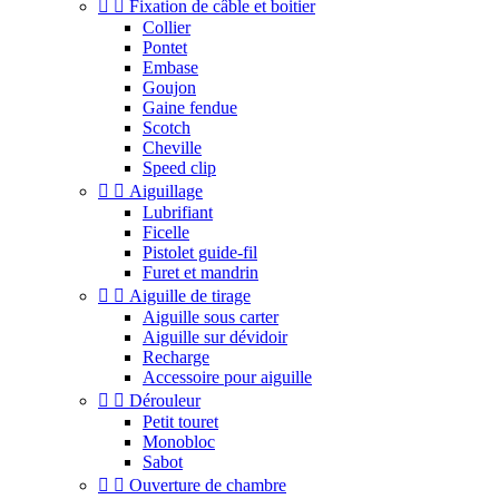


Fixation de câble et boitier
Collier
Pontet
Embase
Goujon
Gaine fendue
Scotch
Cheville
Speed clip


Aiguillage
Lubrifiant
Ficelle
Pistolet guide-fil
Furet et mandrin


Aiguille de tirage
Aiguille sous carter
Aiguille sur dévidoir
Recharge
Accessoire pour aiguille


Dérouleur
Petit touret
Monobloc
Sabot


Ouverture de chambre