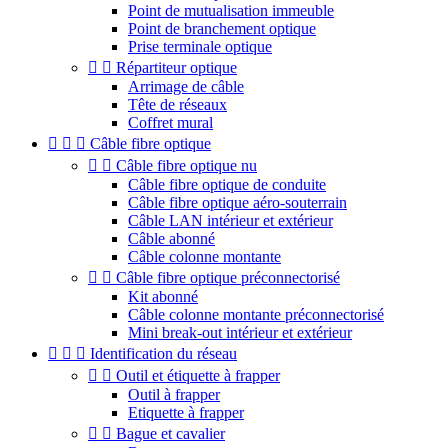
Point de mutualisation immeuble
Point de branchement optique
Prise terminale optique


Répartiteur optique
Arrimage de câble
Tête de réseaux
Coffret mural



Câble fibre optique


Câble fibre optique nu
Câble fibre optique de conduite
Câble fibre optique aéro-souterrain
Câble LAN intérieur et extérieur
Câble abonné
Câble colonne montante


Câble fibre optique préconnectorisé
Kit abonné
Câble colonne montante préconnectorisé
Mini break-out intérieur et extérieur



Identification du réseau


Outil et étiquette à frapper
Outil à frapper
Etiquette à frapper


Bague et cavalier