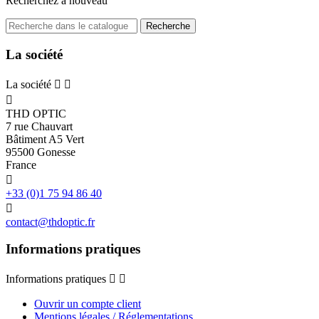
Recherchez à nouveau
Recherche
La société
La société



THD OPTIC
7 rue Chauvart
Bâtiment A5 Vert
95500 Gonesse
France

+33 (0)1 75 94 86 40

contact@thdoptic.fr
Informations pratiques
Informations pratiques


Ouvrir un compte client
Mentions légales / Réglementations