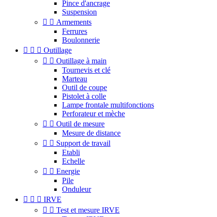
Pince d'ancrage
Suspension


Armements
Ferrures
Boulonnerie



Outillage


Outillage à main
Tournevis et clé
Marteau
Outil de coupe
Pistolet à colle
Lampe frontale multifonctions
Perforateur et mèche


Outil de mesure
Mesure de distance


Support de travail
Etabli
Echelle


Energie
Pile
Onduleur



IRVE


Test et mesure IRVE