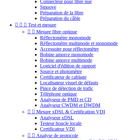
Connecteur pour fibre nue
Smoove
Préparation de la fibre
Préparation du câble



Test et mesure


Mesure fibre optique
Réflectomètre monomode
Réflectomètre multimode et monomode
Accessoire pour réflectomètre
Bobine amorce monomode
Bobine amorce multimode
Logiciel d'édition de rapport
Source et photomètre
Certificateur de cablage
Localisateur visuel de défauts
Pince de détection de trafic
Téléphone optique
Analyseur de PMD et CD
Analyseur CWDM et DWDM


Mesure xDSL & Certification VDI
Analyseur xDSL
Testeur boucle locale
Certificateur VDI


Analyse de protocole