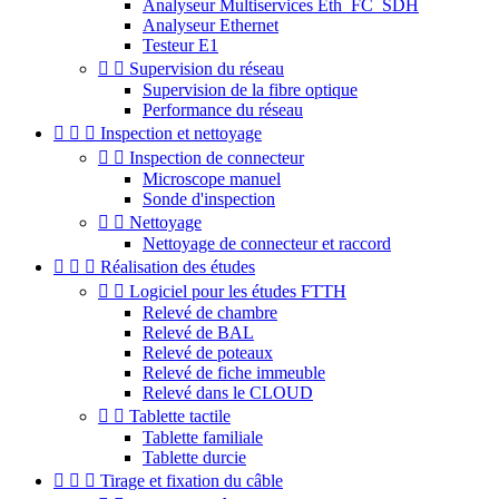
Analyseur Multiservices Eth_FC_SDH
Analyseur Ethernet
Testeur E1


Supervision du réseau
Supervision de la fibre optique
Performance du réseau



Inspection et nettoyage


Inspection de connecteur
Microscope manuel
Sonde d'inspection


Nettoyage
Nettoyage de connecteur et raccord



Réalisation des études


Logiciel pour les études FTTH
Relevé de chambre
Relevé de BAL
Relevé de poteaux
Relevé de fiche immeuble
Relevé dans le CLOUD


Tablette tactile
Tablette familiale
Tablette durcie



Tirage et fixation du câble