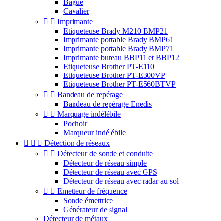
Bague
Cavalier


Imprimante
Etiqueteuse Brady M210 BMP21
Imprimante portable Brady BMP61
Imprimante portable Brady BMP71
Imprimante bureau BBP11 et BBP12
Etiqueteuse Brother PT-E110
Etiqueteuse Brother PT-E300VP
Etiqueteuse Brother PT-E560BTVP


Bandeau de repérage
Bandeau de repérage Enedis


Marquage indélébile
Pochoir
Marqueur indélébile



Détection de réseaux


Détecteur de sonde et conduite
Détecteur de réseau simple
Détecteur de réseau avec GPS
Détecteur de réseau avec radar au sol


Emetteur de fréquence
Sonde émettrice
Générateur de signal
Détecteur de métaux