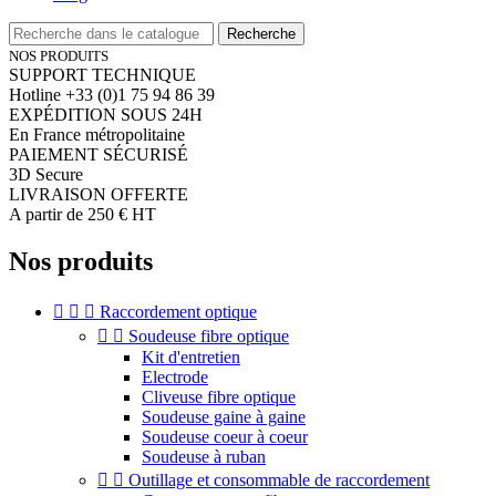
Recherche
NOS PRODUITS
SUPPORT TECHNIQUE
Hotline +33 (0)1 75 94 86 39
EXPÉDITION SOUS 24H
En France métropolitaine
PAIEMENT SÉCURISÉ
3D Secure
LIVRAISON OFFERTE
A partir de 250 € HT
Nos produits



Raccordement optique


Soudeuse fibre optique
Kit d'entretien
Electrode
Cliveuse fibre optique
Soudeuse gaine à gaine
Soudeuse coeur à coeur
Soudeuse à ruban


Outillage et consommable de raccordement