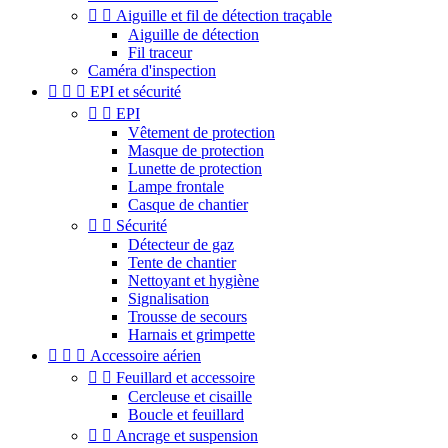


Aiguille et fil de détection traçable
Aiguille de détection
Fil traceur
Caméra d'inspection



EPI et sécurité


EPI
Vêtement de protection
Masque de protection
Lunette de protection
Lampe frontale
Casque de chantier


Sécurité
Détecteur de gaz
Tente de chantier
Nettoyant et hygiène
Signalisation
Trousse de secours
Harnais et grimpette



Accessoire aérien


Feuillard et accessoire
Cercleuse et cisaille
Boucle et feuillard


Ancrage et suspension