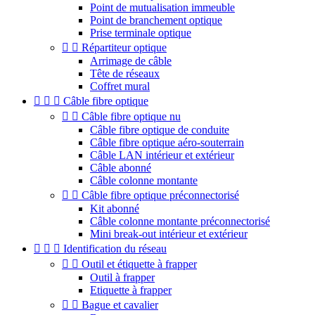
Point de mutualisation immeuble
Point de branchement optique
Prise terminale optique


Répartiteur optique
Arrimage de câble
Tête de réseaux
Coffret mural



Câble fibre optique


Câble fibre optique nu
Câble fibre optique de conduite
Câble fibre optique aéro-souterrain
Câble LAN intérieur et extérieur
Câble abonné
Câble colonne montante


Câble fibre optique préconnectorisé
Kit abonné
Câble colonne montante préconnectorisé
Mini break-out intérieur et extérieur



Identification du réseau


Outil et étiquette à frapper
Outil à frapper
Etiquette à frapper


Bague et cavalier