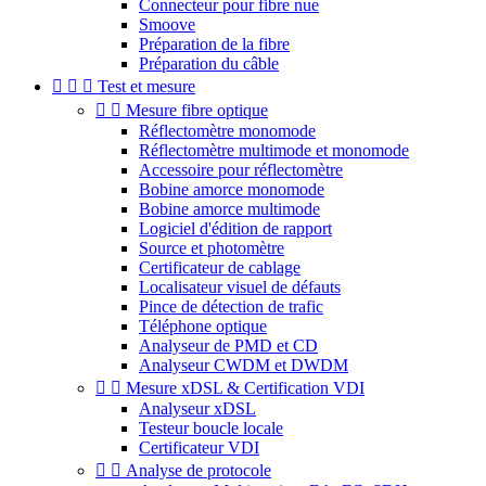
Connecteur pour fibre nue
Smoove
Préparation de la fibre
Préparation du câble



Test et mesure


Mesure fibre optique
Réflectomètre monomode
Réflectomètre multimode et monomode
Accessoire pour réflectomètre
Bobine amorce monomode
Bobine amorce multimode
Logiciel d'édition de rapport
Source et photomètre
Certificateur de cablage
Localisateur visuel de défauts
Pince de détection de trafic
Téléphone optique
Analyseur de PMD et CD
Analyseur CWDM et DWDM


Mesure xDSL & Certification VDI
Analyseur xDSL
Testeur boucle locale
Certificateur VDI


Analyse de protocole