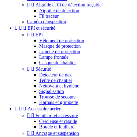


Aiguille et fil de détection traçable
Aiguille de détection
Fil traceur
Caméra d'inspection



EPI et sécurité


EPI
Vêtement de protection
Masque de protection
Lunette de protection
Lampe frontale
Casque de chantier


Sécurité
Détecteur de gaz
Tente de chantier
Nettoyant et hygiène
Signalisation
Trousse de secours
Harnais et grimpette



Accessoire aérien


Feuillard et accessoire
Cercleuse et cisaille
Boucle et feuillard


Ancrage et suspension