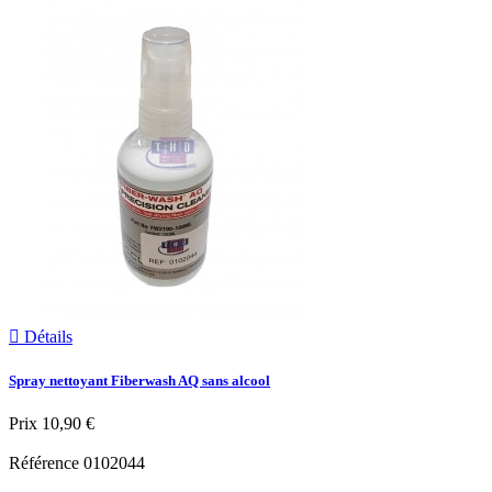

Détails
Spray nettoyant Fiberwash AQ sans alcool
Prix
10,90 €
Référence
0102044