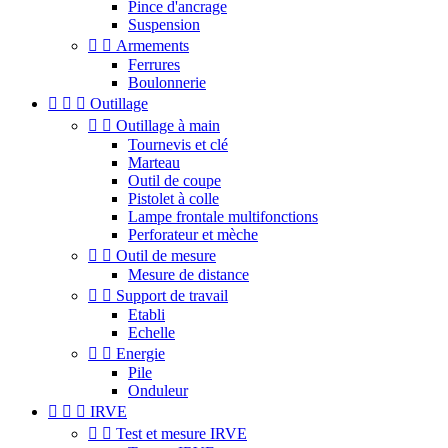
Pince d'ancrage
Suspension


Armements
Ferrures
Boulonnerie



Outillage


Outillage à main
Tournevis et clé
Marteau
Outil de coupe
Pistolet à colle
Lampe frontale multifonctions
Perforateur et mèche


Outil de mesure
Mesure de distance


Support de travail
Etabli
Echelle


Energie
Pile
Onduleur



IRVE


Test et mesure IRVE