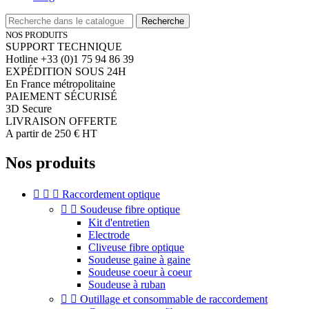
Recherche
NOS PRODUITS
SUPPORT TECHNIQUE
Hotline +33 (0)1 75 94 86 39
EXPÉDITION SOUS 24H
En France métropolitaine
PAIEMENT SÉCURISÉ
3D Secure
LIVRAISON OFFERTE
A partir de 250 € HT
Nos produits



Raccordement optique


Soudeuse fibre optique
Kit d'entretien
Electrode
Cliveuse fibre optique
Soudeuse gaine à gaine
Soudeuse coeur à coeur
Soudeuse à ruban


Outillage et consommable de raccordement