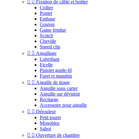


Fixation de câble et boitier
Collier
Pontet
Embase
Goujon
Gaine fendue
Scotch
Cheville
Speed clip


Aiguillage
Lubrifiant
Ficelle
Pistolet guide-fil
Furet et mandrin


Aiguille de tirage
Aiguille sous carter
Aiguille sur dévidoir
Recharge
Accessoire pour aiguille


Dérouleur
Petit touret
Monobloc
Sabot


Ouverture de chambre