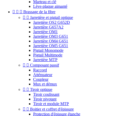
Marteau et clé
Lève-plaque aimanté



Brassage de la fibre


Jarretière et pigtail optique
Jarretière OS2 G652D
Jarretière G657A2
Jarretière OM1
Jarretière OM3 G651
Jarretière OM4 G651
Jarretière OM5 G651
Pigtail Monomode
Pigtail Multimode
Jarretière MTP


Composant passif
Raccord
Atténuateur
Coupleur
Mux et démux


Tiroir optique
Tiroir coulissant
Tiroir pivotant
Tiroir et module MTP


Boitier et coffret d'épissure
Protection d'épissure étanche