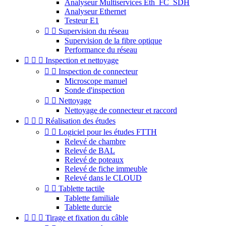
Analyseur Multiservices Eth_FC_SDH
Analyseur Ethernet
Testeur E1


Supervision du réseau
Supervision de la fibre optique
Performance du réseau



Inspection et nettoyage


Inspection de connecteur
Microscope manuel
Sonde d'inspection


Nettoyage
Nettoyage de connecteur et raccord



Réalisation des études


Logiciel pour les études FTTH
Relevé de chambre
Relevé de BAL
Relevé de poteaux
Relevé de fiche immeuble
Relevé dans le CLOUD


Tablette tactile
Tablette familiale
Tablette durcie



Tirage et fixation du câble