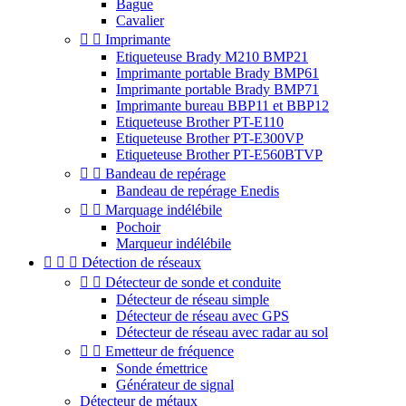
Bague
Cavalier


Imprimante
Etiqueteuse Brady M210 BMP21
Imprimante portable Brady BMP61
Imprimante portable Brady BMP71
Imprimante bureau BBP11 et BBP12
Etiqueteuse Brother PT-E110
Etiqueteuse Brother PT-E300VP
Etiqueteuse Brother PT-E560BTVP


Bandeau de repérage
Bandeau de repérage Enedis


Marquage indélébile
Pochoir
Marqueur indélébile



Détection de réseaux


Détecteur de sonde et conduite
Détecteur de réseau simple
Détecteur de réseau avec GPS
Détecteur de réseau avec radar au sol


Emetteur de fréquence
Sonde émettrice
Générateur de signal
Détecteur de métaux