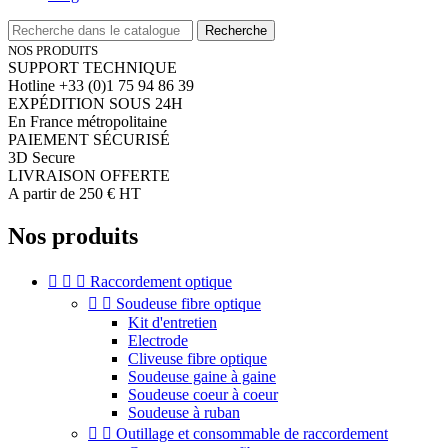
Recherche
NOS PRODUITS
SUPPORT TECHNIQUE
Hotline +33 (0)1 75 94 86 39
EXPÉDITION SOUS 24H
En France métropolitaine
PAIEMENT SÉCURISÉ
3D Secure
LIVRAISON OFFERTE
A partir de 250 € HT
Nos produits



Raccordement optique


Soudeuse fibre optique
Kit d'entretien
Electrode
Cliveuse fibre optique
Soudeuse gaine à gaine
Soudeuse coeur à coeur
Soudeuse à ruban


Outillage et consommable de raccordement