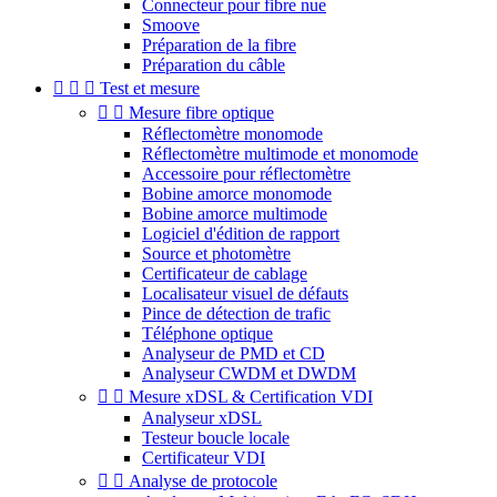
Connecteur pour fibre nue
Smoove
Préparation de la fibre
Préparation du câble



Test et mesure


Mesure fibre optique
Réflectomètre monomode
Réflectomètre multimode et monomode
Accessoire pour réflectomètre
Bobine amorce monomode
Bobine amorce multimode
Logiciel d'édition de rapport
Source et photomètre
Certificateur de cablage
Localisateur visuel de défauts
Pince de détection de trafic
Téléphone optique
Analyseur de PMD et CD
Analyseur CWDM et DWDM


Mesure xDSL & Certification VDI
Analyseur xDSL
Testeur boucle locale
Certificateur VDI


Analyse de protocole