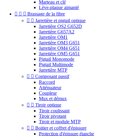
Marteau et clé
Lève-plaque aimanté



Brassage de la fibre


Jarretière et pigtail optique
Jarretière OS2 G652D
Jarretière G657A2
Jarretière OM1
Jarretière OM3 G651
Jarretière OM4 G651
Jarretière OM5 G651
Pigtail Monomode
Pigtail Multimode
Jarretière MTP


Composant passif
Raccord
Atténuateur
Coupleur
Mux et démux


Tiroir optique
Tiroir coulissant
Tiroir pivotant
Tiroir et module MTP


Boitier et coffret d'épissure
Protection d'épissure étanche