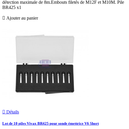
détection maximale de 8m.Embouts filetés de M12F et M10M. Pile
BR425 x1

Ajouter au panier

Détails
Lot de 10 piles Vivax BR425 pour sonde émettrice V6 Short