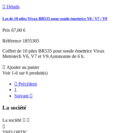

Détails
Lot de 10 piles Vivax BR535 pour sonde émettrice V6 / V7 / V9
Prix
67,00 €
Référence
1855305
Coffret de 10 piles BR535 pour sonde émettrice Vivax
Metrotech V6, V7 et V9.Autonomie de 6 h.

Ajouter au panier
Voir 1-6 sur 6 produit(s)

Précédent
1
Suivant

La société
La société



THD OPTIC