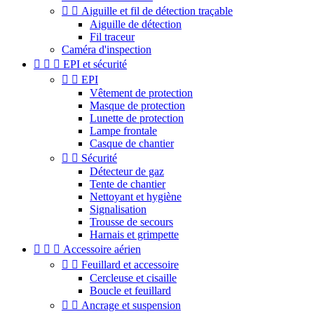


Aiguille et fil de détection traçable
Aiguille de détection
Fil traceur
Caméra d'inspection



EPI et sécurité


EPI
Vêtement de protection
Masque de protection
Lunette de protection
Lampe frontale
Casque de chantier


Sécurité
Détecteur de gaz
Tente de chantier
Nettoyant et hygiène
Signalisation
Trousse de secours
Harnais et grimpette



Accessoire aérien


Feuillard et accessoire
Cercleuse et cisaille
Boucle et feuillard


Ancrage et suspension