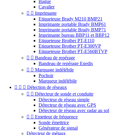
Bague
Cavalier


Imprimante
Etiqueteuse Brady M210 BMP21
Imprimante portable Brady BMP61
Imprimante portable Brady BMP71
Imprimante bureau BBP11 et BBP12
Etiqueteuse Brother PT-E110
Etiqueteuse Brother PT-E300VP
Etiqueteuse Brother PT-E560BTVP


Bandeau de repérage
Bandeau de repérage Enedis


Marquage indélébile
Pochoir
Marqueur indélébile



Détection de réseaux


Détecteur de sonde et conduite
Détecteur de réseau simple
Détecteur de réseau avec GPS
Détecteur de réseau avec radar au sol


Emetteur de fréquence
Sonde émettrice
Générateur de signal
Détecteur de métaux