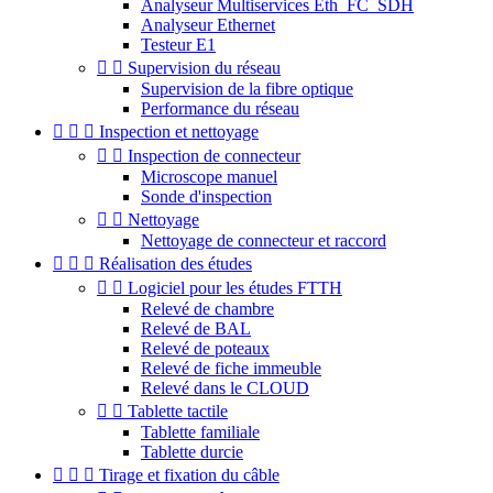
Analyseur Multiservices Eth_FC_SDH
Analyseur Ethernet
Testeur E1


Supervision du réseau
Supervision de la fibre optique
Performance du réseau



Inspection et nettoyage


Inspection de connecteur
Microscope manuel
Sonde d'inspection


Nettoyage
Nettoyage de connecteur et raccord



Réalisation des études


Logiciel pour les études FTTH
Relevé de chambre
Relevé de BAL
Relevé de poteaux
Relevé de fiche immeuble
Relevé dans le CLOUD


Tablette tactile
Tablette familiale
Tablette durcie



Tirage et fixation du câble