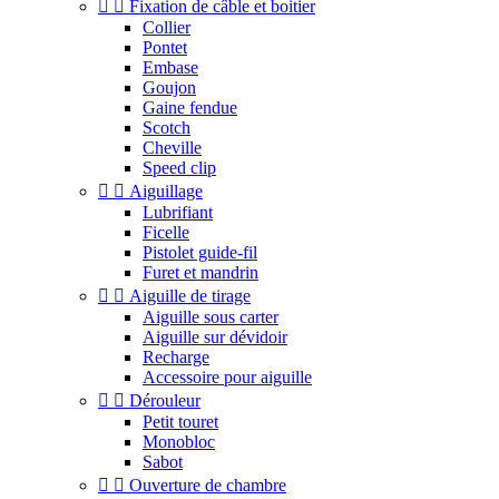


Fixation de câble et boitier
Collier
Pontet
Embase
Goujon
Gaine fendue
Scotch
Cheville
Speed clip


Aiguillage
Lubrifiant
Ficelle
Pistolet guide-fil
Furet et mandrin


Aiguille de tirage
Aiguille sous carter
Aiguille sur dévidoir
Recharge
Accessoire pour aiguille


Dérouleur
Petit touret
Monobloc
Sabot


Ouverture de chambre