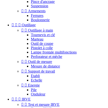
Pince d'ancrage
Suspension


Armements
Ferrures
Boulonnerie



Outillage


Outillage à main
Tournevis et clé
Marteau
Outil de coupe
Pistolet à colle
Lampe frontale multifonctions
Perforateur et mèche


Outil de mesure
Mesure de distance


Support de travail
Etabli
Echelle


Energie
Pile
Onduleur



IRVE


Test et mesure IRVE