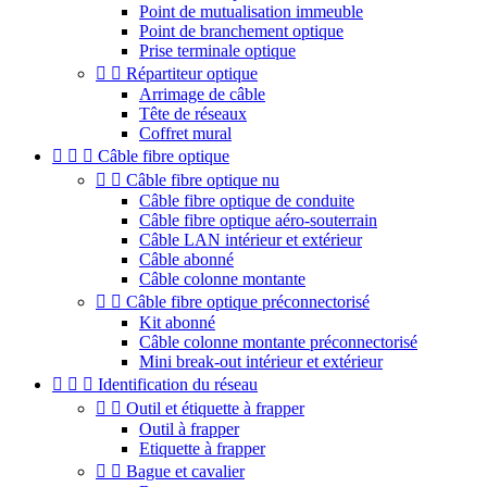
Point de mutualisation immeuble
Point de branchement optique
Prise terminale optique


Répartiteur optique
Arrimage de câble
Tête de réseaux
Coffret mural



Câble fibre optique


Câble fibre optique nu
Câble fibre optique de conduite
Câble fibre optique aéro-souterrain
Câble LAN intérieur et extérieur
Câble abonné
Câble colonne montante


Câble fibre optique préconnectorisé
Kit abonné
Câble colonne montante préconnectorisé
Mini break-out intérieur et extérieur



Identification du réseau


Outil et étiquette à frapper
Outil à frapper
Etiquette à frapper


Bague et cavalier