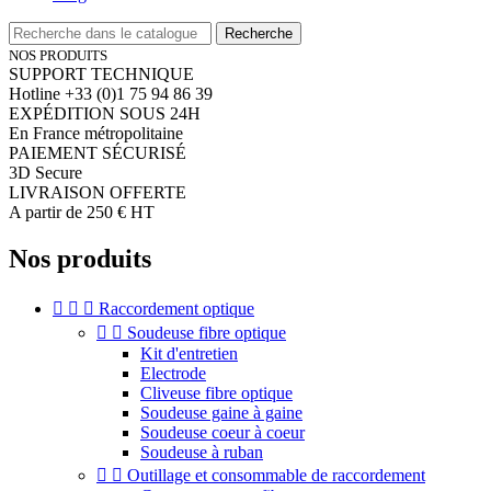
Recherche
NOS PRODUITS
SUPPORT TECHNIQUE
Hotline +33 (0)1 75 94 86 39
EXPÉDITION SOUS 24H
En France métropolitaine
PAIEMENT SÉCURISÉ
3D Secure
LIVRAISON OFFERTE
A partir de 250 € HT
Nos produits



Raccordement optique


Soudeuse fibre optique
Kit d'entretien
Electrode
Cliveuse fibre optique
Soudeuse gaine à gaine
Soudeuse coeur à coeur
Soudeuse à ruban


Outillage et consommable de raccordement