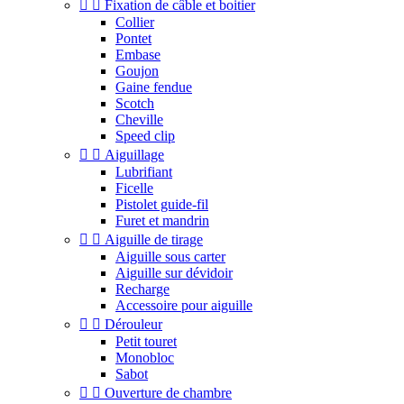


Fixation de câble et boitier
Collier
Pontet
Embase
Goujon
Gaine fendue
Scotch
Cheville
Speed clip


Aiguillage
Lubrifiant
Ficelle
Pistolet guide-fil
Furet et mandrin


Aiguille de tirage
Aiguille sous carter
Aiguille sur dévidoir
Recharge
Accessoire pour aiguille


Dérouleur
Petit touret
Monobloc
Sabot


Ouverture de chambre