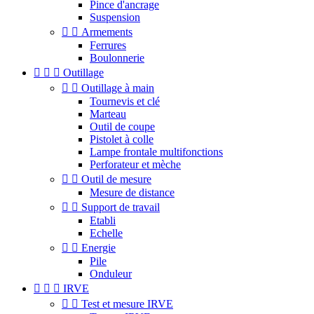
Pince d'ancrage
Suspension


Armements
Ferrures
Boulonnerie



Outillage


Outillage à main
Tournevis et clé
Marteau
Outil de coupe
Pistolet à colle
Lampe frontale multifonctions
Perforateur et mèche


Outil de mesure
Mesure de distance


Support de travail
Etabli
Echelle


Energie
Pile
Onduleur



IRVE


Test et mesure IRVE