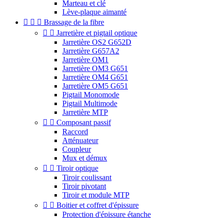
Marteau et clé
Lève-plaque aimanté



Brassage de la fibre


Jarretière et pigtail optique
Jarretière OS2 G652D
Jarretière G657A2
Jarretière OM1
Jarretière OM3 G651
Jarretière OM4 G651
Jarretière OM5 G651
Pigtail Monomode
Pigtail Multimode
Jarretière MTP


Composant passif
Raccord
Atténuateur
Coupleur
Mux et démux


Tiroir optique
Tiroir coulissant
Tiroir pivotant
Tiroir et module MTP


Boitier et coffret d'épissure
Protection d'épissure étanche