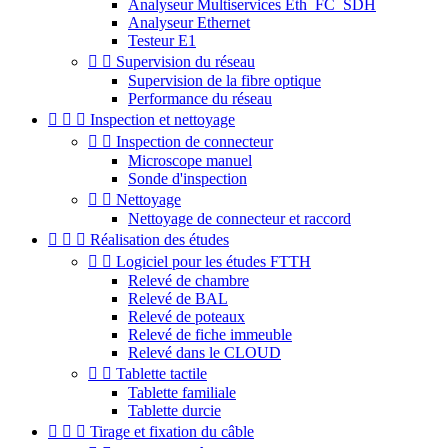
Analyseur Multiservices Eth_FC_SDH
Analyseur Ethernet
Testeur E1


Supervision du réseau
Supervision de la fibre optique
Performance du réseau



Inspection et nettoyage


Inspection de connecteur
Microscope manuel
Sonde d'inspection


Nettoyage
Nettoyage de connecteur et raccord



Réalisation des études


Logiciel pour les études FTTH
Relevé de chambre
Relevé de BAL
Relevé de poteaux
Relevé de fiche immeuble
Relevé dans le CLOUD


Tablette tactile
Tablette familiale
Tablette durcie



Tirage et fixation du câble