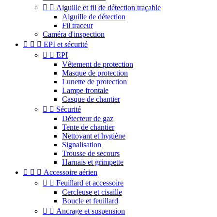


Aiguille et fil de détection traçable
Aiguille de détection
Fil traceur
Caméra d'inspection



EPI et sécurité


EPI
Vêtement de protection
Masque de protection
Lunette de protection
Lampe frontale
Casque de chantier


Sécurité
Détecteur de gaz
Tente de chantier
Nettoyant et hygiène
Signalisation
Trousse de secours
Harnais et grimpette



Accessoire aérien


Feuillard et accessoire
Cercleuse et cisaille
Boucle et feuillard


Ancrage et suspension