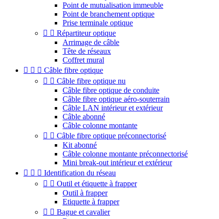
Point de mutualisation immeuble
Point de branchement optique
Prise terminale optique


Répartiteur optique
Arrimage de câble
Tête de réseaux
Coffret mural



Câble fibre optique


Câble fibre optique nu
Câble fibre optique de conduite
Câble fibre optique aéro-souterrain
Câble LAN intérieur et extérieur
Câble abonné
Câble colonne montante


Câble fibre optique préconnectorisé
Kit abonné
Câble colonne montante préconnectorisé
Mini break-out intérieur et extérieur



Identification du réseau


Outil et étiquette à frapper
Outil à frapper
Etiquette à frapper


Bague et cavalier