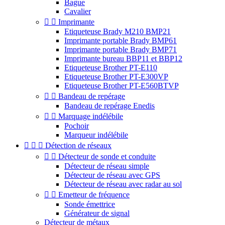
Bague
Cavalier


Imprimante
Etiqueteuse Brady M210 BMP21
Imprimante portable Brady BMP61
Imprimante portable Brady BMP71
Imprimante bureau BBP11 et BBP12
Etiqueteuse Brother PT-E110
Etiqueteuse Brother PT-E300VP
Etiqueteuse Brother PT-E560BTVP


Bandeau de repérage
Bandeau de repérage Enedis


Marquage indélébile
Pochoir
Marqueur indélébile



Détection de réseaux


Détecteur de sonde et conduite
Détecteur de réseau simple
Détecteur de réseau avec GPS
Détecteur de réseau avec radar au sol


Emetteur de fréquence
Sonde émettrice
Générateur de signal
Détecteur de métaux