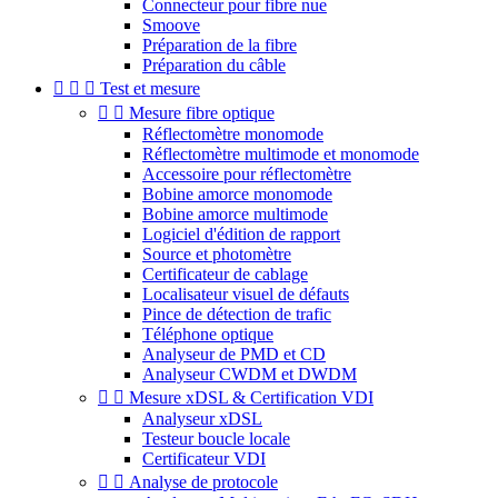
Connecteur pour fibre nue
Smoove
Préparation de la fibre
Préparation du câble



Test et mesure


Mesure fibre optique
Réflectomètre monomode
Réflectomètre multimode et monomode
Accessoire pour réflectomètre
Bobine amorce monomode
Bobine amorce multimode
Logiciel d'édition de rapport
Source et photomètre
Certificateur de cablage
Localisateur visuel de défauts
Pince de détection de trafic
Téléphone optique
Analyseur de PMD et CD
Analyseur CWDM et DWDM


Mesure xDSL & Certification VDI
Analyseur xDSL
Testeur boucle locale
Certificateur VDI


Analyse de protocole