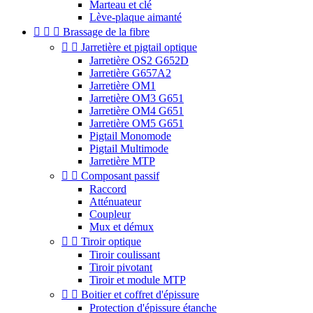
Marteau et clé
Lève-plaque aimanté



Brassage de la fibre


Jarretière et pigtail optique
Jarretière OS2 G652D
Jarretière G657A2
Jarretière OM1
Jarretière OM3 G651
Jarretière OM4 G651
Jarretière OM5 G651
Pigtail Monomode
Pigtail Multimode
Jarretière MTP


Composant passif
Raccord
Atténuateur
Coupleur
Mux et démux


Tiroir optique
Tiroir coulissant
Tiroir pivotant
Tiroir et module MTP


Boitier et coffret d'épissure
Protection d'épissure étanche