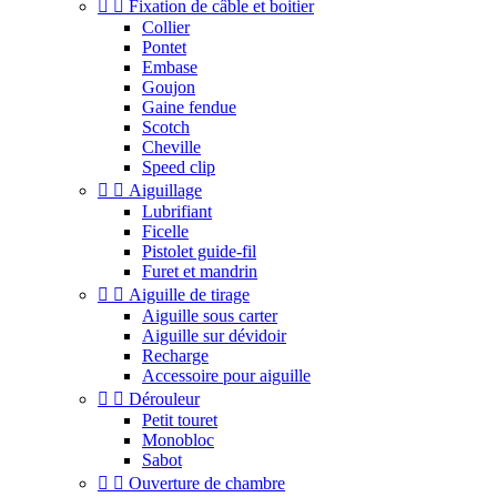


Fixation de câble et boitier
Collier
Pontet
Embase
Goujon
Gaine fendue
Scotch
Cheville
Speed clip


Aiguillage
Lubrifiant
Ficelle
Pistolet guide-fil
Furet et mandrin


Aiguille de tirage
Aiguille sous carter
Aiguille sur dévidoir
Recharge
Accessoire pour aiguille


Dérouleur
Petit touret
Monobloc
Sabot


Ouverture de chambre