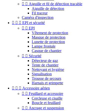


Aiguille et fil de détection traçable
Aiguille de détection
Fil traceur
Caméra d'inspection



EPI et sécurité


EPI
Vêtement de protection
Masque de protection
Lunette de protection
Lampe frontale
Casque de chantier


Sécurité
Détecteur de gaz
Tente de chantier
Nettoyant et hygiène
Signalisation
Trousse de secours
Harnais et grimpette



Accessoire aérien


Feuillard et accessoire
Cercleuse et cisaille
Boucle et feuillard


Ancrage et suspension