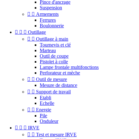
Pince d'ancrage
Suspension


Armements
Ferrures
Boulonnerie



Outillage


Outillage à main
Tournevis et clé
Marteau
Outil de coupe
Pistolet à colle
Lampe frontale multifonctions
Perforateur et mèche


Outil de mesure
Mesure de distance


Support de travail
Etabli
Echelle


Energie
Pile
Onduleur



IRVE


Test et mesure IRVE