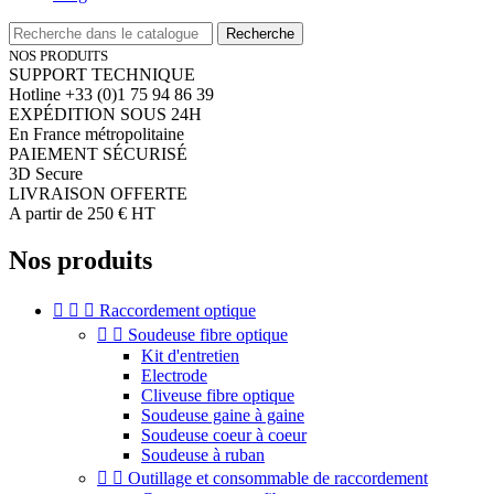
Recherche
NOS PRODUITS
SUPPORT TECHNIQUE
Hotline +33 (0)1 75 94 86 39
EXPÉDITION SOUS 24H
En France métropolitaine
PAIEMENT SÉCURISÉ
3D Secure
LIVRAISON OFFERTE
A partir de 250 € HT
Nos produits



Raccordement optique


Soudeuse fibre optique
Kit d'entretien
Electrode
Cliveuse fibre optique
Soudeuse gaine à gaine
Soudeuse coeur à coeur
Soudeuse à ruban


Outillage et consommable de raccordement