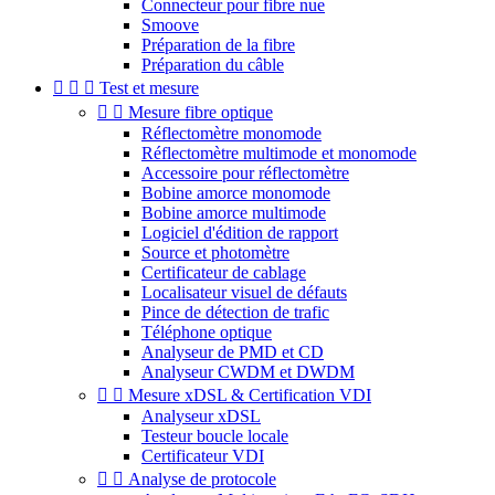
Connecteur pour fibre nue
Smoove
Préparation de la fibre
Préparation du câble



Test et mesure


Mesure fibre optique
Réflectomètre monomode
Réflectomètre multimode et monomode
Accessoire pour réflectomètre
Bobine amorce monomode
Bobine amorce multimode
Logiciel d'édition de rapport
Source et photomètre
Certificateur de cablage
Localisateur visuel de défauts
Pince de détection de trafic
Téléphone optique
Analyseur de PMD et CD
Analyseur CWDM et DWDM


Mesure xDSL & Certification VDI
Analyseur xDSL
Testeur boucle locale
Certificateur VDI


Analyse de protocole