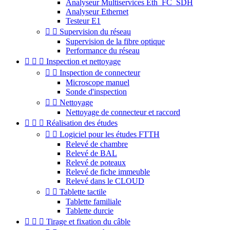
Analyseur Multiservices Eth_FC_SDH
Analyseur Ethernet
Testeur E1


Supervision du réseau
Supervision de la fibre optique
Performance du réseau



Inspection et nettoyage


Inspection de connecteur
Microscope manuel
Sonde d'inspection


Nettoyage
Nettoyage de connecteur et raccord



Réalisation des études


Logiciel pour les études FTTH
Relevé de chambre
Relevé de BAL
Relevé de poteaux
Relevé de fiche immeuble
Relevé dans le CLOUD


Tablette tactile
Tablette familiale
Tablette durcie



Tirage et fixation du câble