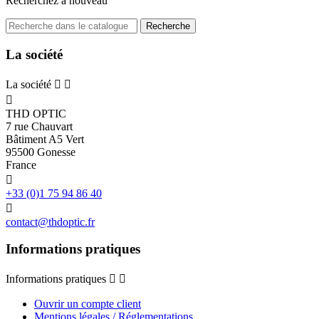
Recherchez à nouveau
Recherche
La société
La société



THD OPTIC
7 rue Chauvart
Bâtiment A5 Vert
95500 Gonesse
France

+33 (0)1 75 94 86 40

contact@thdoptic.fr
Informations pratiques
Informations pratiques


Ouvrir un compte client
Mentions légales / Réglementations