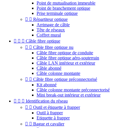
Point de mutualisation immeuble
Point de branchement optique
Prise terminale optique


Répartiteur optique
Arrimage de câble
Tête de réseaux
Coffret mural



Câble fibre optique


Câble fibre optique nu
Câble fibre optique de conduite
Câble fibre optique aéro-souterrain
Câble LAN intérieur et extérieur
Câble abonné
Câble colonne montante


Câble fibre optique préconnectorisé
Kit abonné
Câble colonne montante préconnectorisé
Mini break-out intérieur et extérieur



Identification du réseau


Outil et étiquette à frapper
Outil à frapper
Etiquette à frapper


Bague et cavalier