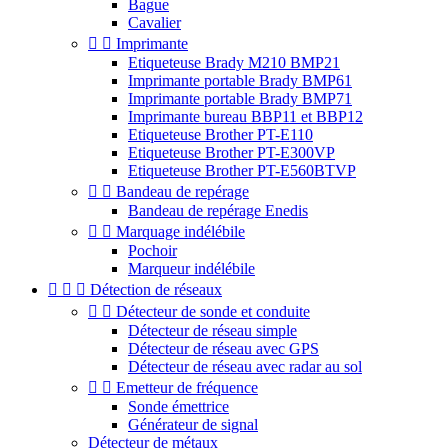
Bague
Cavalier


Imprimante
Etiqueteuse Brady M210 BMP21
Imprimante portable Brady BMP61
Imprimante portable Brady BMP71
Imprimante bureau BBP11 et BBP12
Etiqueteuse Brother PT-E110
Etiqueteuse Brother PT-E300VP
Etiqueteuse Brother PT-E560BTVP


Bandeau de repérage
Bandeau de repérage Enedis


Marquage indélébile
Pochoir
Marqueur indélébile



Détection de réseaux


Détecteur de sonde et conduite
Détecteur de réseau simple
Détecteur de réseau avec GPS
Détecteur de réseau avec radar au sol


Emetteur de fréquence
Sonde émettrice
Générateur de signal
Détecteur de métaux