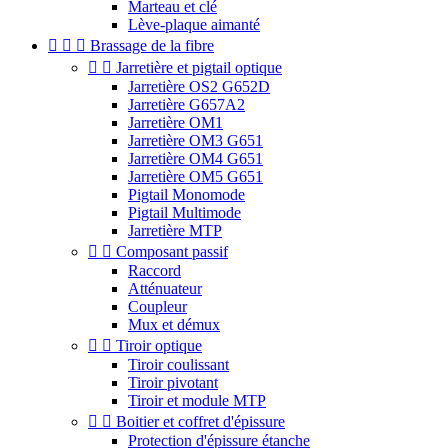
Marteau et clé
Lève-plaque aimanté



Brassage de la fibre


Jarretière et pigtail optique
Jarretière OS2 G652D
Jarretière G657A2
Jarretière OM1
Jarretière OM3 G651
Jarretière OM4 G651
Jarretière OM5 G651
Pigtail Monomode
Pigtail Multimode
Jarretière MTP


Composant passif
Raccord
Atténuateur
Coupleur
Mux et démux


Tiroir optique
Tiroir coulissant
Tiroir pivotant
Tiroir et module MTP


Boitier et coffret d'épissure
Protection d'épissure étanche