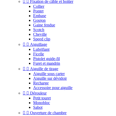


Fixation de câble et boitier
Collier
Pontet
Embase
Goujon
Gaine fendue
Scotch
Cheville
Speed clip


Aiguillage
Lubrifiant
Ficelle
Pistolet guide-fil
Furet et mandrin


Aiguille de tirage
Aiguille sous carter
Aiguille sur dévidoir
Recharge
Accessoire pour aiguille


Dérouleur
Petit touret
Monobloc
Sabot


Ouverture de chambre