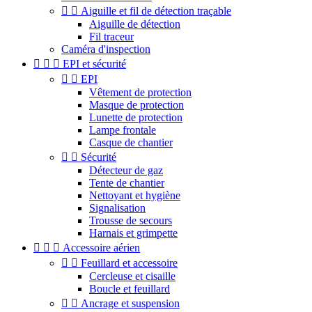


Aiguille et fil de détection traçable
Aiguille de détection
Fil traceur
Caméra d'inspection



EPI et sécurité


EPI
Vêtement de protection
Masque de protection
Lunette de protection
Lampe frontale
Casque de chantier


Sécurité
Détecteur de gaz
Tente de chantier
Nettoyant et hygiène
Signalisation
Trousse de secours
Harnais et grimpette



Accessoire aérien


Feuillard et accessoire
Cercleuse et cisaille
Boucle et feuillard


Ancrage et suspension