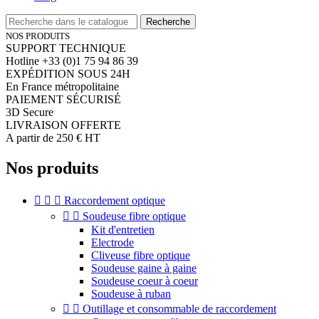
Recherche
NOS PRODUITS
SUPPORT TECHNIQUE
Hotline +33 (0)1 75 94 86 39
EXPÉDITION SOUS 24H
En France métropolitaine
PAIEMENT SÉCURISÉ
3D Secure
LIVRAISON OFFERTE
A partir de 250 € HT
Nos produits



Raccordement optique


Soudeuse fibre optique
Kit d'entretien
Electrode
Cliveuse fibre optique
Soudeuse gaine à gaine
Soudeuse coeur à coeur
Soudeuse à ruban


Outillage et consommable de raccordement