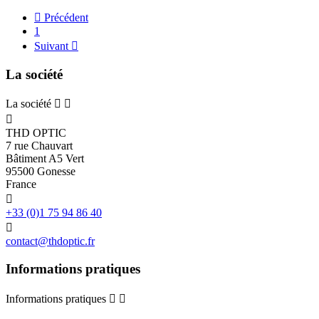

Précédent
1
Suivant

La société
La société



THD OPTIC
7 rue Chauvart
Bâtiment A5 Vert
95500 Gonesse
France

+33 (0)1 75 94 86 40

contact@thdoptic.fr
Informations pratiques
Informations pratiques

