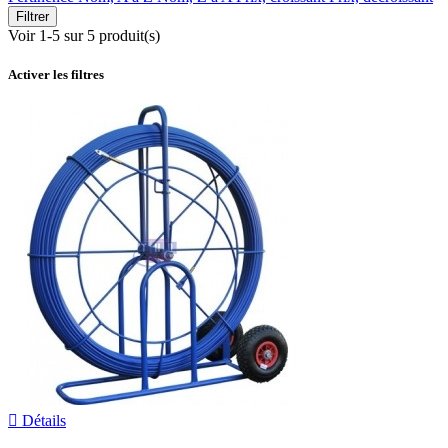
Filtrer
Voir 1-5 sur 5 produit(s)
Activer les filtres

Détails