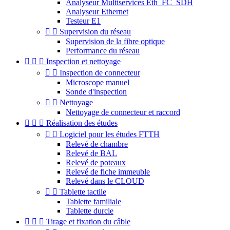
Analyseur Multiservices Eth_FC_SDH
Analyseur Ethernet
Testeur E1


Supervision du réseau
Supervision de la fibre optique
Performance du réseau



Inspection et nettoyage


Inspection de connecteur
Microscope manuel
Sonde d'inspection


Nettoyage
Nettoyage de connecteur et raccord



Réalisation des études


Logiciel pour les études FTTH
Relevé de chambre
Relevé de BAL
Relevé de poteaux
Relevé de fiche immeuble
Relevé dans le CLOUD


Tablette tactile
Tablette familiale
Tablette durcie



Tirage et fixation du câble