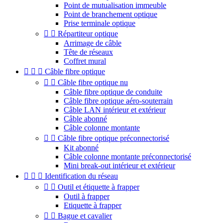
Point de mutualisation immeuble
Point de branchement optique
Prise terminale optique


Répartiteur optique
Arrimage de câble
Tête de réseaux
Coffret mural



Câble fibre optique


Câble fibre optique nu
Câble fibre optique de conduite
Câble fibre optique aéro-souterrain
Câble LAN intérieur et extérieur
Câble abonné
Câble colonne montante


Câble fibre optique préconnectorisé
Kit abonné
Câble colonne montante préconnectorisé
Mini break-out intérieur et extérieur



Identification du réseau


Outil et étiquette à frapper
Outil à frapper
Etiquette à frapper


Bague et cavalier