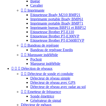
Bague
Cavalier


Imprimante
Etiqueteuse Brady M210 BMP21
Imprimante portable Brady BMP61
Imprimante portable Brady BMP71
Imprimante bureau BBP11 et BBP12
Etiqueteuse Brother PT-E110
Etiqueteuse Brother PT-E300VP
Etiqueteuse Brother PT-E560BTVP


Bandeau de repérage
Bandeau de repérage Enedis


Marquage indélébile
Pochoir
Marqueur indélébile



Détection de réseaux


Détecteur de sonde et conduite
Détecteur de réseau simple
Détecteur de réseau avec GPS
Détecteur de réseau avec radar au sol


Emetteur de fréquence
Sonde émettrice
Générateur de signal
Détecteur de métaux