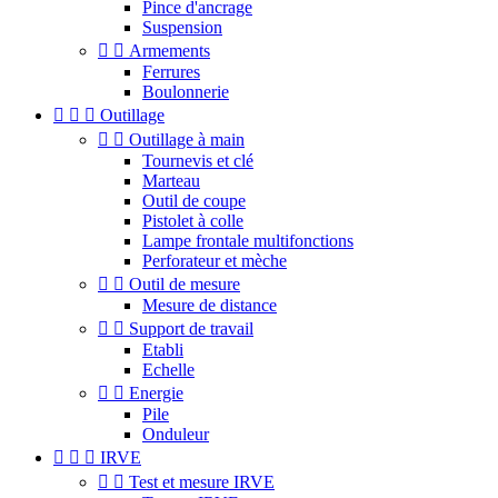
Pince d'ancrage
Suspension


Armements
Ferrures
Boulonnerie



Outillage


Outillage à main
Tournevis et clé
Marteau
Outil de coupe
Pistolet à colle
Lampe frontale multifonctions
Perforateur et mèche


Outil de mesure
Mesure de distance


Support de travail
Etabli
Echelle


Energie
Pile
Onduleur



IRVE


Test et mesure IRVE