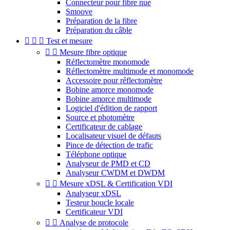
Connecteur pour fibre nue
Smoove
Préparation de la fibre
Préparation du câble



Test et mesure


Mesure fibre optique
Réflectomètre monomode
Réflectomètre multimode et monomode
Accessoire pour réflectomètre
Bobine amorce monomode
Bobine amorce multimode
Logiciel d'édition de rapport
Source et photomètre
Certificateur de cablage
Localisateur visuel de défauts
Pince de détection de trafic
Téléphone optique
Analyseur de PMD et CD
Analyseur CWDM et DWDM


Mesure xDSL & Certification VDI
Analyseur xDSL
Testeur boucle locale
Certificateur VDI


Analyse de protocole