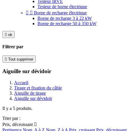
Testeur IRVE
Testeur de borne électrique


Borne de recharge électrique
Borne de recharge 3 à 22 kW
Borne de recharge 50 à 350 kW

ok
Filtrer par

Tout supprimer
Aiguille sur dévidoir
Accueil
Tirage et fixation du câble
Aiguille de tirage
Aiguille sur dévidoir
Il y a 5 produits.
Trier par :
Prix, décroissant

Pertinence
Nom, A à Z
Nom, Z à A
Prix, croissant
Prix, décroissant