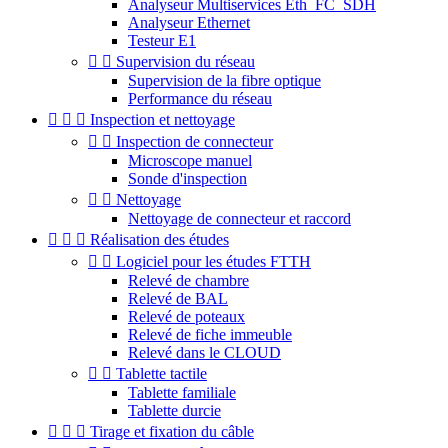
Analyseur Multiservices Eth_FC_SDH
Analyseur Ethernet
Testeur E1


Supervision du réseau
Supervision de la fibre optique
Performance du réseau



Inspection et nettoyage


Inspection de connecteur
Microscope manuel
Sonde d'inspection


Nettoyage
Nettoyage de connecteur et raccord



Réalisation des études


Logiciel pour les études FTTH
Relevé de chambre
Relevé de BAL
Relevé de poteaux
Relevé de fiche immeuble
Relevé dans le CLOUD


Tablette tactile
Tablette familiale
Tablette durcie



Tirage et fixation du câble