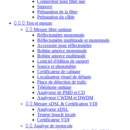
Connecteur pour fibre nue
Smoove
Préparation de la fibre
Préparation du câble



Test et mesure


Mesure fibre optique
Réflectomètre monomode
Réflectomètre multimode et monomode
Accessoire pour réflectomètre
Bobine amorce monomode
Bobine amorce multimode
Logiciel d'édition de rapport
Source et photomètre
Certificateur de cablage
Localisateur visuel de défauts
Pince de détection de trafic
Téléphone optique
Analyseur de PMD et CD
Analyseur CWDM et DWDM


Mesure xDSL & Certification VDI
Analyseur xDSL
Testeur boucle locale
Certificateur VDI


Analyse de protocole