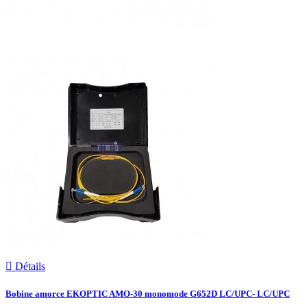

Détails
Bobine amorce EKOPTIC AMO-30 monomode G652D LC/UPC- LC/UPC