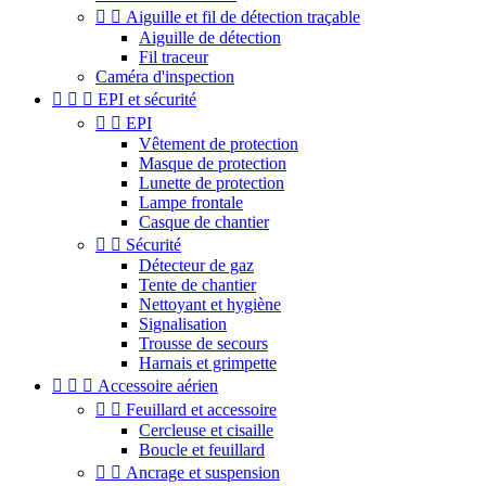


Aiguille et fil de détection traçable
Aiguille de détection
Fil traceur
Caméra d'inspection



EPI et sécurité


EPI
Vêtement de protection
Masque de protection
Lunette de protection
Lampe frontale
Casque de chantier


Sécurité
Détecteur de gaz
Tente de chantier
Nettoyant et hygiène
Signalisation
Trousse de secours
Harnais et grimpette



Accessoire aérien


Feuillard et accessoire
Cercleuse et cisaille
Boucle et feuillard


Ancrage et suspension