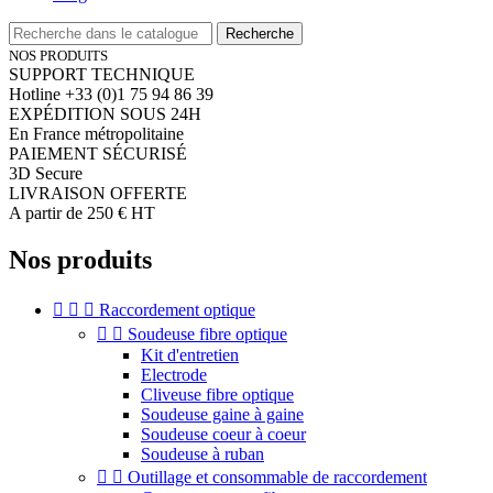
Recherche
NOS PRODUITS
SUPPORT TECHNIQUE
Hotline +33 (0)1 75 94 86 39
EXPÉDITION SOUS 24H
En France métropolitaine
PAIEMENT SÉCURISÉ
3D Secure
LIVRAISON OFFERTE
A partir de 250 € HT
Nos produits



Raccordement optique


Soudeuse fibre optique
Kit d'entretien
Electrode
Cliveuse fibre optique
Soudeuse gaine à gaine
Soudeuse coeur à coeur
Soudeuse à ruban


Outillage et consommable de raccordement