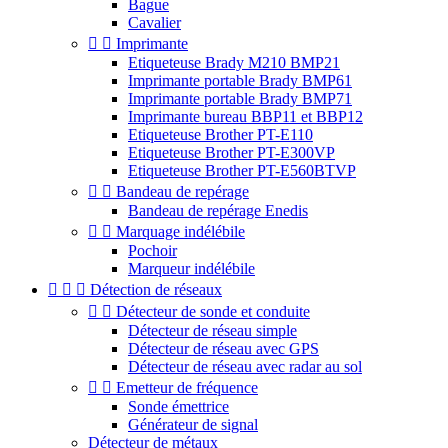
Bague
Cavalier


Imprimante
Etiqueteuse Brady M210 BMP21
Imprimante portable Brady BMP61
Imprimante portable Brady BMP71
Imprimante bureau BBP11 et BBP12
Etiqueteuse Brother PT-E110
Etiqueteuse Brother PT-E300VP
Etiqueteuse Brother PT-E560BTVP


Bandeau de repérage
Bandeau de repérage Enedis


Marquage indélébile
Pochoir
Marqueur indélébile



Détection de réseaux


Détecteur de sonde et conduite
Détecteur de réseau simple
Détecteur de réseau avec GPS
Détecteur de réseau avec radar au sol


Emetteur de fréquence
Sonde émettrice
Générateur de signal
Détecteur de métaux