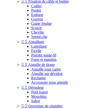


Fixation de câble et boitier
Collier
Pontet
Embase
Goujon
Gaine fendue
Scotch
Cheville
Speed clip


Aiguillage
Lubrifiant
Ficelle
Pistolet guide-fil
Furet et mandrin


Aiguille de tirage
Aiguille sous carter
Aiguille sur dévidoir
Recharge
Accessoire pour aiguille


Dérouleur
Petit touret
Monobloc
Sabot


Ouverture de chambre