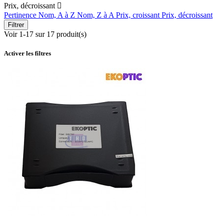
Prix, décroissant

Pertinence
Nom, A à Z
Nom, Z à A
Prix, croissant
Prix, décroissant
Filtrer
Voir 1-17 sur 17 produit(s)
Activer les filtres