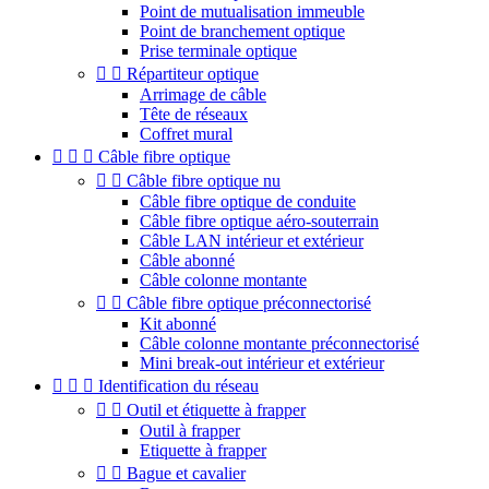
Point de mutualisation immeuble
Point de branchement optique
Prise terminale optique


Répartiteur optique
Arrimage de câble
Tête de réseaux
Coffret mural



Câble fibre optique


Câble fibre optique nu
Câble fibre optique de conduite
Câble fibre optique aéro-souterrain
Câble LAN intérieur et extérieur
Câble abonné
Câble colonne montante


Câble fibre optique préconnectorisé
Kit abonné
Câble colonne montante préconnectorisé
Mini break-out intérieur et extérieur



Identification du réseau


Outil et étiquette à frapper
Outil à frapper
Etiquette à frapper


Bague et cavalier