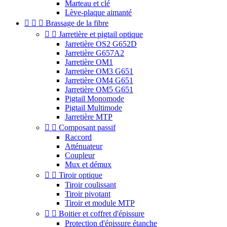
Marteau et clé
Lève-plaque aimanté



Brassage de la fibre


Jarretière et pigtail optique
Jarretière OS2 G652D
Jarretière G657A2
Jarretière OM1
Jarretière OM3 G651
Jarretière OM4 G651
Jarretière OM5 G651
Pigtail Monomode
Pigtail Multimode
Jarretière MTP


Composant passif
Raccord
Atténuateur
Coupleur
Mux et démux


Tiroir optique
Tiroir coulissant
Tiroir pivotant
Tiroir et module MTP


Boitier et coffret d'épissure
Protection d'épissure étanche