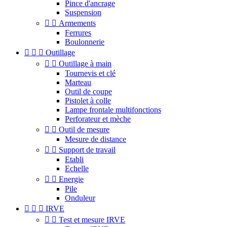
Pince d'ancrage
Suspension


Armements
Ferrures
Boulonnerie



Outillage


Outillage à main
Tournevis et clé
Marteau
Outil de coupe
Pistolet à colle
Lampe frontale multifonctions
Perforateur et mèche


Outil de mesure
Mesure de distance


Support de travail
Etabli
Echelle


Energie
Pile
Onduleur



IRVE


Test et mesure IRVE