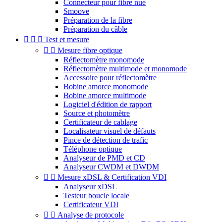
Connecteur pour fibre nue
Smoove
Préparation de la fibre
Préparation du câble



Test et mesure


Mesure fibre optique
Réflectomètre monomode
Réflectomètre multimode et monomode
Accessoire pour réflectomètre
Bobine amorce monomode
Bobine amorce multimode
Logiciel d'édition de rapport
Source et photomètre
Certificateur de cablage
Localisateur visuel de défauts
Pince de détection de trafic
Téléphone optique
Analyseur de PMD et CD
Analyseur CWDM et DWDM


Mesure xDSL & Certification VDI
Analyseur xDSL
Testeur boucle locale
Certificateur VDI


Analyse de protocole