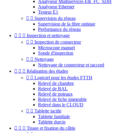
Analyseur Multiservices Eth_FC_SDH
Analyseur Ethernet
Testeur E1


Supervision du réseau
Supervision de la fibre optique
Performance du réseau



Inspection et nettoyage


Inspection de connecteur
Microscope manuel
Sonde d'inspection


Nettoyage
Nettoyage de connecteur et raccord



Réalisation des études


Logiciel pour les études FTTH
Relevé de chambre
Relevé de BAL
Relevé de poteaux
Relevé de fiche immeuble
Relevé dans le CLOUD


Tablette tactile
Tablette familiale
Tablette durcie



Tirage et fixation du câble