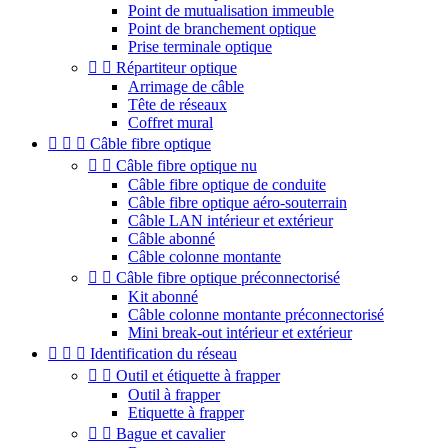
Point de mutualisation immeuble
Point de branchement optique
Prise terminale optique


Répartiteur optique
Arrimage de câble
Tête de réseaux
Coffret mural



Câble fibre optique


Câble fibre optique nu
Câble fibre optique de conduite
Câble fibre optique aéro-souterrain
Câble LAN intérieur et extérieur
Câble abonné
Câble colonne montante


Câble fibre optique préconnectorisé
Kit abonné
Câble colonne montante préconnectorisé
Mini break-out intérieur et extérieur



Identification du réseau


Outil et étiquette à frapper
Outil à frapper
Etiquette à frapper


Bague et cavalier