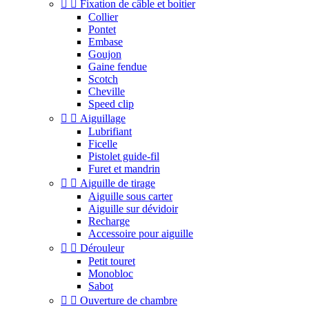


Fixation de câble et boitier
Collier
Pontet
Embase
Goujon
Gaine fendue
Scotch
Cheville
Speed clip


Aiguillage
Lubrifiant
Ficelle
Pistolet guide-fil
Furet et mandrin


Aiguille de tirage
Aiguille sous carter
Aiguille sur dévidoir
Recharge
Accessoire pour aiguille


Dérouleur
Petit touret
Monobloc
Sabot


Ouverture de chambre