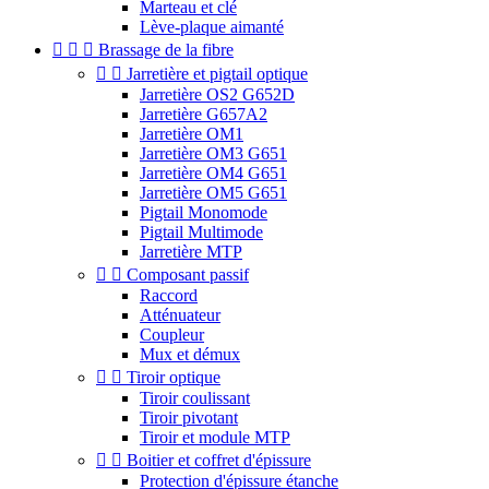
Marteau et clé
Lève-plaque aimanté



Brassage de la fibre


Jarretière et pigtail optique
Jarretière OS2 G652D
Jarretière G657A2
Jarretière OM1
Jarretière OM3 G651
Jarretière OM4 G651
Jarretière OM5 G651
Pigtail Monomode
Pigtail Multimode
Jarretière MTP


Composant passif
Raccord
Atténuateur
Coupleur
Mux et démux


Tiroir optique
Tiroir coulissant
Tiroir pivotant
Tiroir et module MTP


Boitier et coffret d'épissure
Protection d'épissure étanche