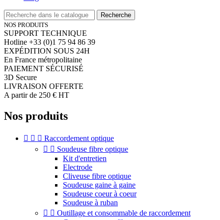
Recherche
NOS PRODUITS
SUPPORT TECHNIQUE
Hotline +33 (0)1 75 94 86 39
EXPÉDITION SOUS 24H
En France métropolitaine
PAIEMENT SÉCURISÉ
3D Secure
LIVRAISON OFFERTE
A partir de 250 € HT
Nos produits



Raccordement optique


Soudeuse fibre optique
Kit d'entretien
Electrode
Cliveuse fibre optique
Soudeuse gaine à gaine
Soudeuse coeur à coeur
Soudeuse à ruban


Outillage et consommable de raccordement