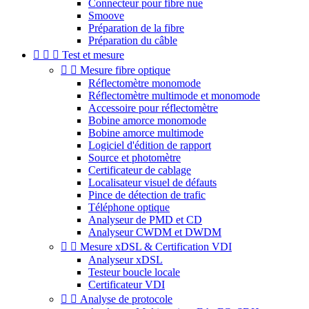
Connecteur pour fibre nue
Smoove
Préparation de la fibre
Préparation du câble



Test et mesure


Mesure fibre optique
Réflectomètre monomode
Réflectomètre multimode et monomode
Accessoire pour réflectomètre
Bobine amorce monomode
Bobine amorce multimode
Logiciel d'édition de rapport
Source et photomètre
Certificateur de cablage
Localisateur visuel de défauts
Pince de détection de trafic
Téléphone optique
Analyseur de PMD et CD
Analyseur CWDM et DWDM


Mesure xDSL & Certification VDI
Analyseur xDSL
Testeur boucle locale
Certificateur VDI


Analyse de protocole