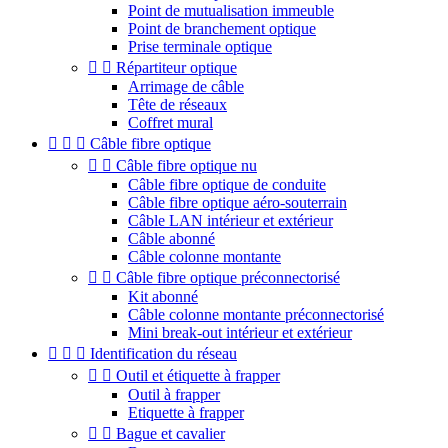
Point de mutualisation immeuble
Point de branchement optique
Prise terminale optique


Répartiteur optique
Arrimage de câble
Tête de réseaux
Coffret mural



Câble fibre optique


Câble fibre optique nu
Câble fibre optique de conduite
Câble fibre optique aéro-souterrain
Câble LAN intérieur et extérieur
Câble abonné
Câble colonne montante


Câble fibre optique préconnectorisé
Kit abonné
Câble colonne montante préconnectorisé
Mini break-out intérieur et extérieur



Identification du réseau


Outil et étiquette à frapper
Outil à frapper
Etiquette à frapper


Bague et cavalier