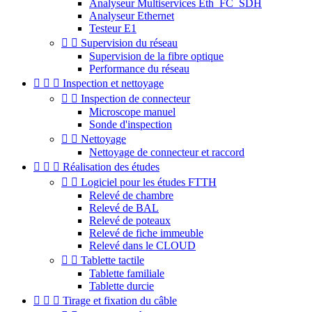
Analyseur Multiservices Eth_FC_SDH
Analyseur Ethernet
Testeur E1


Supervision du réseau
Supervision de la fibre optique
Performance du réseau



Inspection et nettoyage


Inspection de connecteur
Microscope manuel
Sonde d'inspection


Nettoyage
Nettoyage de connecteur et raccord



Réalisation des études


Logiciel pour les études FTTH
Relevé de chambre
Relevé de BAL
Relevé de poteaux
Relevé de fiche immeuble
Relevé dans le CLOUD


Tablette tactile
Tablette familiale
Tablette durcie



Tirage et fixation du câble