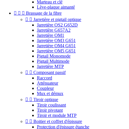
Marteau et clé
Lève-plaque aimanté



Brassage de la fibre


Jarretière et pigtail optique
Jarretière OS2 G652D
Jarretière G657A2
Jarretière OM1
Jarretière OM3 G651
Jarretière OM4 G651
Jarretière OM5 G651
Pigtail Monomode
Pigtail Multimode
Jarretière MTP


Composant passif
Raccord
Atténuateur
Coupleur
Mux et démux


Tiroir optique
Tiroir coulissant
Tiroir pivotant
Tiroir et module MTP


Boitier et coffret d'épissure
Protection d'épissure étanche