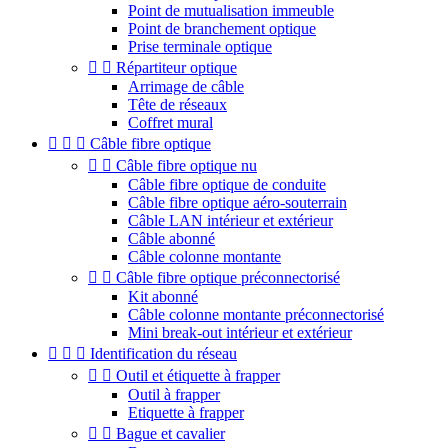
Point de mutualisation immeuble
Point de branchement optique
Prise terminale optique


Répartiteur optique
Arrimage de câble
Tête de réseaux
Coffret mural



Câble fibre optique


Câble fibre optique nu
Câble fibre optique de conduite
Câble fibre optique aéro-souterrain
Câble LAN intérieur et extérieur
Câble abonné
Câble colonne montante


Câble fibre optique préconnectorisé
Kit abonné
Câble colonne montante préconnectorisé
Mini break-out intérieur et extérieur



Identification du réseau


Outil et étiquette à frapper
Outil à frapper
Etiquette à frapper


Bague et cavalier