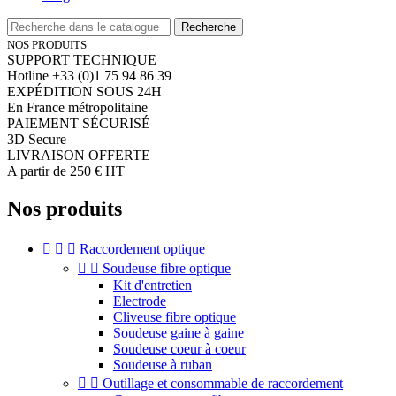
Recherche
NOS PRODUITS
SUPPORT TECHNIQUE
Hotline +33 (0)1 75 94 86 39
EXPÉDITION SOUS 24H
En France métropolitaine
PAIEMENT SÉCURISÉ
3D Secure
LIVRAISON OFFERTE
A partir de 250 € HT
Nos produits



Raccordement optique


Soudeuse fibre optique
Kit d'entretien
Electrode
Cliveuse fibre optique
Soudeuse gaine à gaine
Soudeuse coeur à coeur
Soudeuse à ruban


Outillage et consommable de raccordement