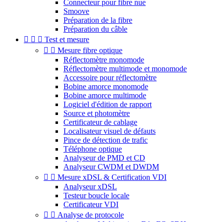
Connecteur pour fibre nue
Smoove
Préparation de la fibre
Préparation du câble



Test et mesure


Mesure fibre optique
Réflectomètre monomode
Réflectomètre multimode et monomode
Accessoire pour réflectomètre
Bobine amorce monomode
Bobine amorce multimode
Logiciel d'édition de rapport
Source et photomètre
Certificateur de cablage
Localisateur visuel de défauts
Pince de détection de trafic
Téléphone optique
Analyseur de PMD et CD
Analyseur CWDM et DWDM


Mesure xDSL & Certification VDI
Analyseur xDSL
Testeur boucle locale
Certificateur VDI


Analyse de protocole