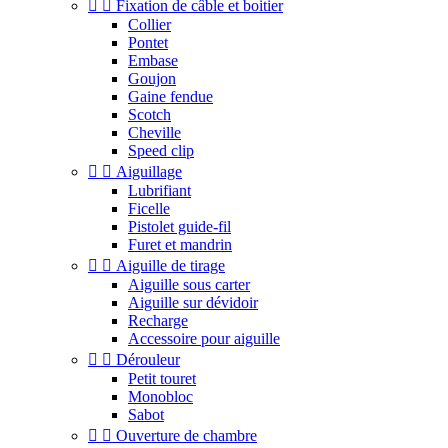


Fixation de câble et boitier
Collier
Pontet
Embase
Goujon
Gaine fendue
Scotch
Cheville
Speed clip


Aiguillage
Lubrifiant
Ficelle
Pistolet guide-fil
Furet et mandrin


Aiguille de tirage
Aiguille sous carter
Aiguille sur dévidoir
Recharge
Accessoire pour aiguille


Dérouleur
Petit touret
Monobloc
Sabot


Ouverture de chambre